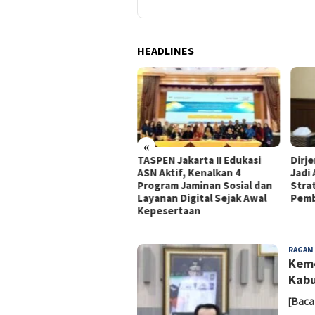
HEADLINES
«
o Beberkan
TASPEN Jakarta II Edukasi
Dirjen Keuda Fa
egis Perkuat
ASN Aktif, Kenalkan 4
Jadi Alternatif
Digital
Program Jaminan Sosial dan
Strategis untu
Layanan Digital Sejak Awal
Pembangunan 
Kepesertaan
NUSANTARA
RAGAM
INFO
Keme
Kabu
[Baca