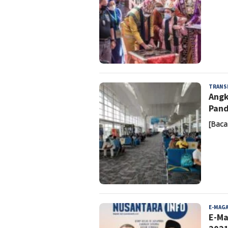
TRANS
Angk
Pan
[Baca
E-MAG
E-Ma