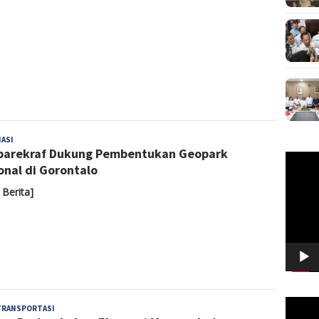
1
Admin
ASI
arekraf Dukung Pembentukan Geopark
Pemuta
onal di Gorontalo
Video
 Berita]
Pemuta
Admin
TRANSPORTASI
Video