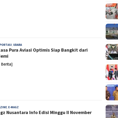
Admin
PORTASI
,
UDARA
asa Pura Aviasi Optimis Siap Bangkit dari
demi
 Berita]
Admin
AZINE
,
E-MAGZ
gz Nusantara Info Edisi Minggu II November