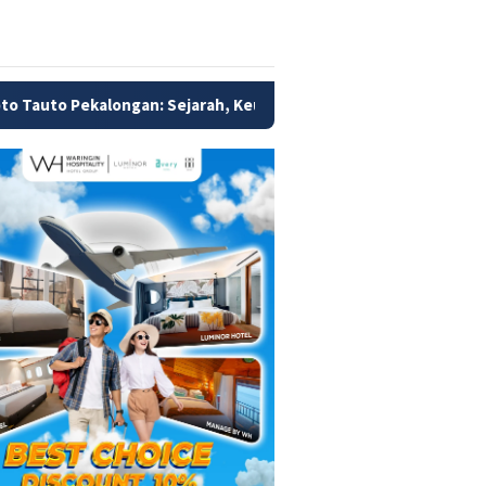
jarah, Keunikan, dan Rahasia Kuliner Legendaris yang Wajib Dico