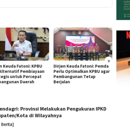
»
toni: KPBU
Dirjen Keuda Fatoni: Pemda
Dirjen Keuda Fat
 Pembiayaan
Perlu Optimalkan KPBU agar
Pemda Optimalka
k Percepat
Pembangunan Tetap
Financing dan KP
Daerah
Berjalan
Percepat Pemba
Infrastruktur
Admin
ndagri: Provinsi Melakukan Pengukuran IPKD
paten/Kota di Wilayahnya
 Berita]