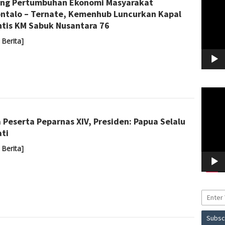
ng Pertumbuhan Ekonomi Masyarakat
ntalo – Ternate, Kemenhub Luncurkan Kapal
ntis KM Sabuk Nusantara 76
 Berita]
Pemuta
Video
Admin
 Peserta Peparnas XIV, Presiden: Papua Selalu
ati
 Berita]