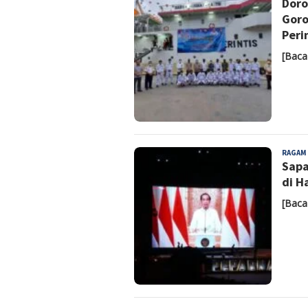
Doro
Goro
Peri
[Baca
RAGAM
Sapa
di H
[Baca