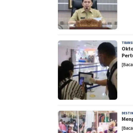
TRANS
Okto
Pert
[Baca
DESTIN
Menp
[Baca