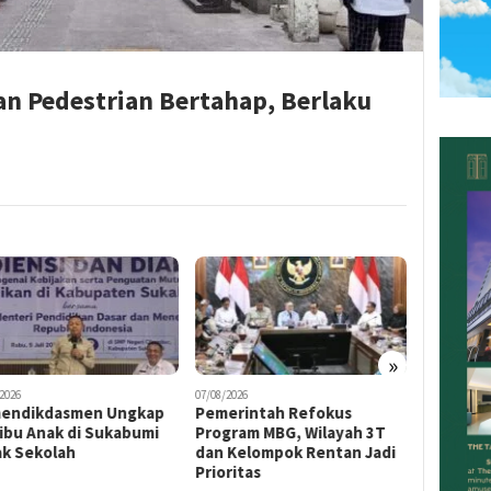
an Pedestrian Bertahap, Berlaku
»
07/08/2026
06/08/2026
dasmen Ungkap
Pemerintah Refokus
Pasar Batik Set
ak di Sukabumi
Program MBG, Wilayah 3T
Wisata Belanja
olah
dan Kelompok Rentan Jadi
Menggerakkan 
Prioritas
Kreatif Pekalo