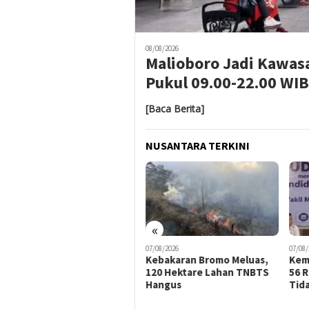
08/08/2026
Malioboro Jadi Kawas
Pukul 09.00-22.00 WIB
[Baca Berita]
NUSANTARA TERKINI
«
26
07/08/2026
07/08/2026
Tauto Pekalongan:
Kebakaran Bromo Meluas,
Kemendik
ah, Keunikan, dan
120 Hektare Lahan TNBTS
56 Ribu An
ia Kuliner Legendaris
Hangus
Tidak Sek
ajib Dicoba di Kota