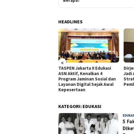
Berapa?
HEADLINES
«
dagri Tito Beberkan
TASPEN Jakarta II Edukasi
Dirj
gkah Strategis Perkuat
ASN Aktif, Kenalkan 4
Jadi
rastruktur Digital
Program Jaminan Sosial dan
Stra
merintah
Layanan Digital Sejak Awal
Pemb
Kepesertaan
KATEGORI:
EDUKASI
EDUKAS
5 Fa
Dike