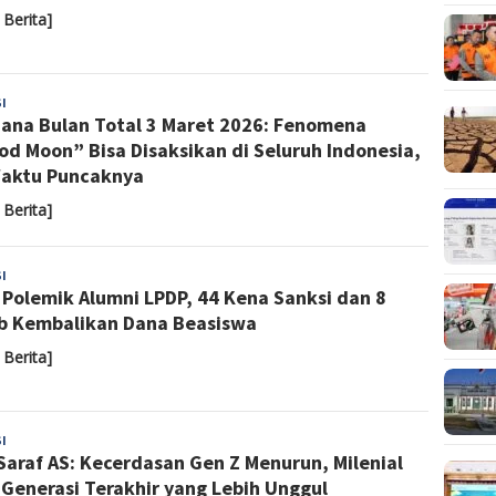
 Berita]
Yoyoh
I
ana Bulan Total 3 Maret 2026: Fenomena
Sulastri
od Moon” Bisa Disaksikan di Seluruh Indonesia,
Waktu Puncaknya
 Berita]
Sari
I
l Polemik Alumni LPDP, 44 Kena Sanksi dan 8
Noviyanti
b Kembalikan Dana Beasiswa
 Berita]
Sari
I
 Saraf AS: Kecerdasan Gen Z Menurun, Milenial
Noviyanti
 Generasi Terakhir yang Lebih Unggul