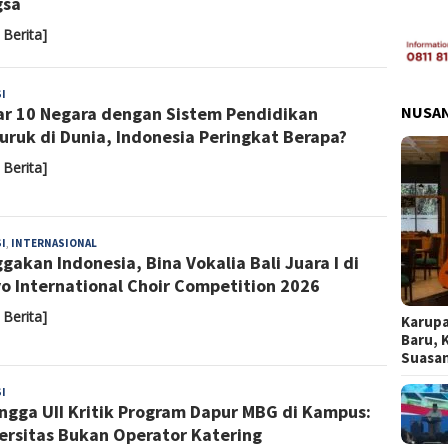
gsa
 Berita]
Sari
I
NUSA
ar 10 Negara dengan Sistem Pendidikan
Noviyanti
uruk di Dunia, Indonesia Peringkat Berapa?
 Berita]
Almaida
I
,
INTERNASIONAL
gakan Indonesia, Bina Vokalia Bali Juara I di
o International Choir Competition 2026
 Berita]
Karupa
Baru, 
Suasa
Sari
I
ingga UII Kritik Program Dapur MBG di Kampus:
Noviyanti
ersitas Bukan Operator Katering