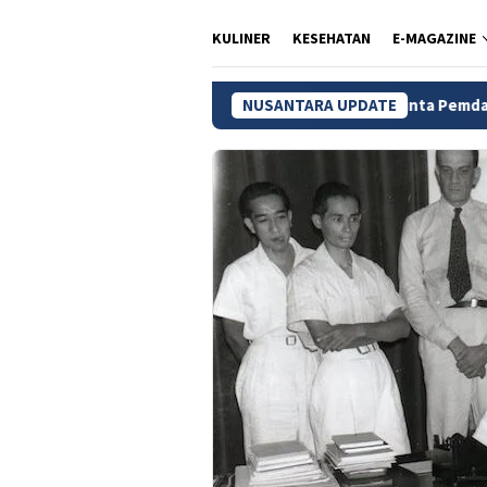
KULINER
KESEHATAN
E-MAGAZINE
Wamendagri Ribka Minta Pemda di Tanah Papua Sege
NUSANTARA UPDATE