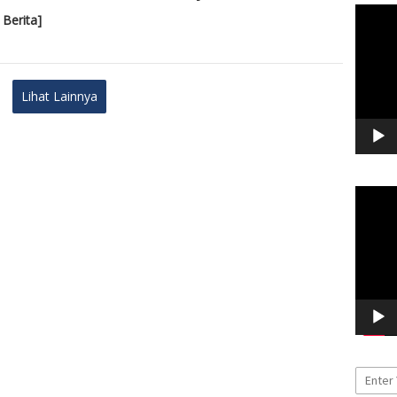
Pemuta
 Berita]
Video
Lihat Lainnya
Pemuta
Video