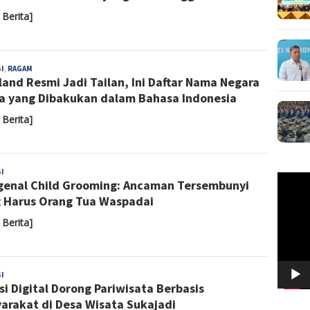
 Berita]
Almaida
I
,
RAGAM
land Resmi Jadi Tailan, Ini Daftar Nama Negara
a yang Dibakukan dalam Bahasa Indonesia
 Berita]
Sari
I
Pemuta
enal Child Grooming: Ancaman Tersembunyi
Noviyanti
Video
 Harus Orang Tua Waspadai
 Berita]
Yoyoh
I
si Digital Dorong Pariwisata Berbasis
Sulastri
arakat di Desa Wisata Sukajadi