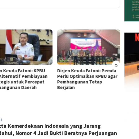
»
en Keuda Fatoni: KPBU
Dirjen Keuda Fatoni: Pemda
Dirjen
 Alternatif Pembiayaan
Perlu Optimalkan KPBU agar
Pemda
tegis untuk Percepat
Pembangunan Tetap
Financ
angunan Daerah
Berjalan
Perce
Infras
Almaida
I
kta Kemerdekaan Indonesia yang Jarang
tahui, Nomor 4 Jadi Bukti Beratnya Perjuangan