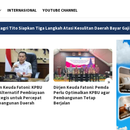
INTERNASIONAL
YOUTUBE CHANNEL
iga Langkah Atasi Kesulitan Daerah Bayar Gaji PPPK dan ASN
»
en Keuda Fatoni: KPBU
Dirjen Keuda Fatoni: Pemda
Dirjen
 Alternatif Pembiayaan
Perlu Optimalkan KPBU agar
Pemda
tegis untuk Percepat
Pembangunan Tetap
Financ
angunan Daerah
Berjalan
Perce
Infras