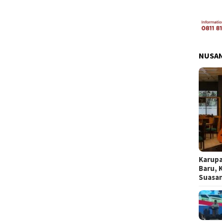
NUSA
Karupa
Baru, 
Suasa