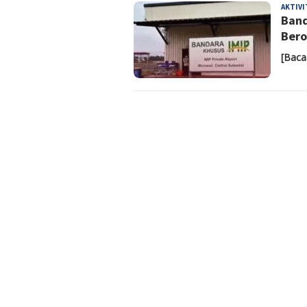
AKTIV
Band
Bero
[Baca