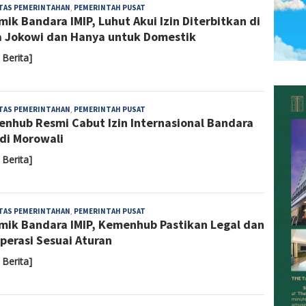
Sari
ITAS PEMERINTAHAN
,
PEMERINTAH PUSAT
mik Bandara IMIP, Luhut Akui Izin Diterbitkan di
Noviyanti
 Jokowi dan Hanya untuk Domestik
 Berita]
Sari
ITAS PEMERINTAHAN
,
PEMERINTAH PUSAT
nhub Resmi Cabut Izin Internasional Bandara
Noviyanti
 di Morowali
 Berita]
Yoyoh
ITAS PEMERINTAHAN
,
PEMERINTAH PUSAT
mik Bandara IMIP, Kemenhub Pastikan Legal dan
Sulastri
perasi Sesuai Aturan
 Berita]