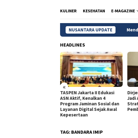
KULINER
KESEHATAN
E-MAGAZINE
NUSANTARA UPDATE
Mendagri Tito Siapkan T
HEADLINES
«
dagri Tito Beberkan
TASPEN Jakarta II Edukasi
Dirj
gkah Strategis Perkuat
ASN Aktif, Kenalkan 4
Jadi
rastruktur Digital
Program Jaminan Sosial dan
Stra
merintah
Layanan Digital Sejak Awal
Pemb
Kepesertaan
TAG:
BANDARA IMIP