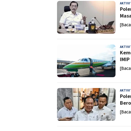
AKTIV
Pole
Masa
[Baca
AKTIV
Keme
IMIP
[Baca
AKTIV
Pole
Bero
[Baca