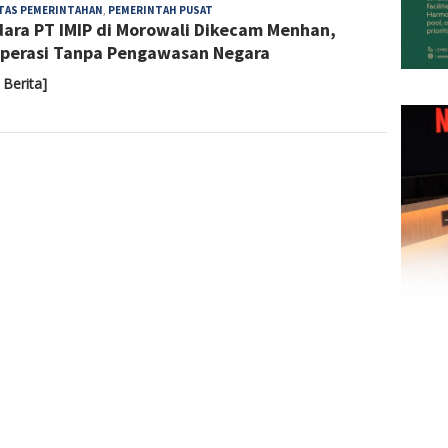
Sari
ITAS PEMERINTAHAN
,
PEMERINTAH PUSAT
ara PT IMIP di Morowali Dikecam Menhan,
Noviyanti
perasi Tanpa Pengawasan Negara
 Berita]