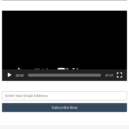
Pemutar
Video
00:00
07:47