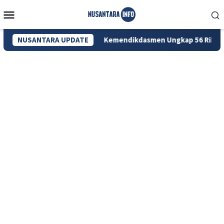
Loncat
Menu
ke
Mobile
konten
TS Hangus
NUSANTARA UPDATE
Kemendikdasmen Ungkap 56 Ribu Anak di Suka