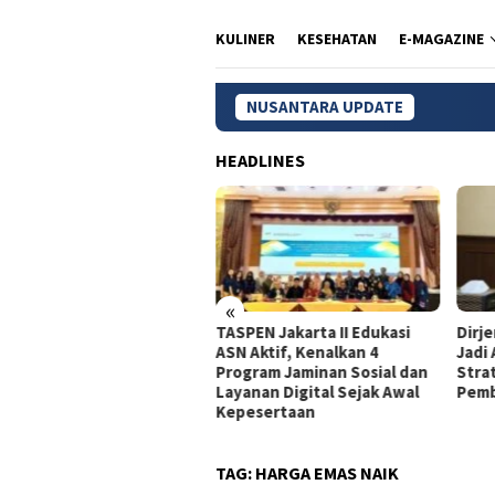
KULINER
KESEHATAN
E-MAGAZINE
NUSANTARA UPDATE
HEADLINES
«
dagri Tito Beberkan
TASPEN Jakarta II Edukasi
Dirj
gkah Strategis Perkuat
ASN Aktif, Kenalkan 4
Jadi
rastruktur Digital
Program Jaminan Sosial dan
Stra
merintah
Layanan Digital Sejak Awal
Pemb
Kepesertaan
TAG:
HARGA EMAS NAIK