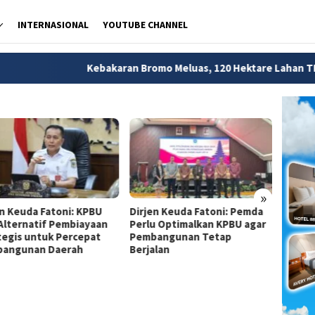
INTERNASIONAL
YOUTUBE CHANNEL
Kebakaran Bromo Meluas, 120 Hektare Lahan TNBTS Hangus
»
en Keuda Fatoni: KPBU
Dirjen Keuda Fatoni: Pemda
Dirjen
 Alternatif Pembiayaan
Perlu Optimalkan KPBU agar
Pemda
tegis untuk Percepat
Pembangunan Tetap
Financ
angunan Daerah
Berjalan
Perce
Infras