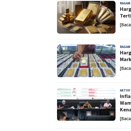
RAGAM
Harg
Tert
[Baca
RAGAM
Harg
Mark
[Baca
AKTIV
Infl
Wam
Kena
[Baca