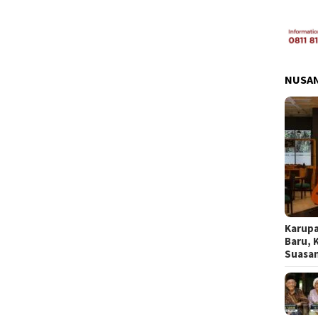
NUSA
Karupa
Baru, 
Suasa