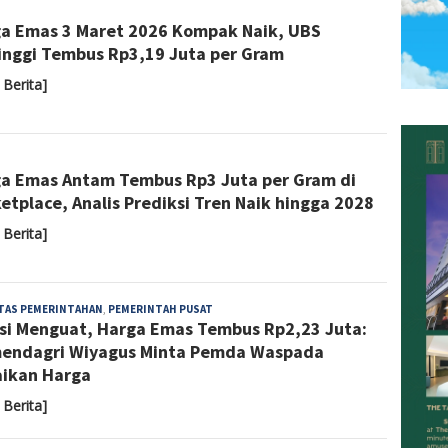
Sari
a Emas 3 Maret 2026 Kompak Naik, UBS
Noviyanti
inggi Tembus Rp3,19 Juta per Gram
 Berita]
Sari
a Emas Antam Tembus Rp3 Juta per Gram di
Noviyanti
etplace, Analis Prediksi Tren Naik hingga 2028
 Berita]
Yoyoh
ITAS PEMERINTAHAN
,
PEMERINTAH PUSAT
asi Menguat, Harga Emas Tembus Rp2,23 Juta:
Sulastri
endagri Wiyagus Minta Pemda Waspada
ikan Harga
 Berita]