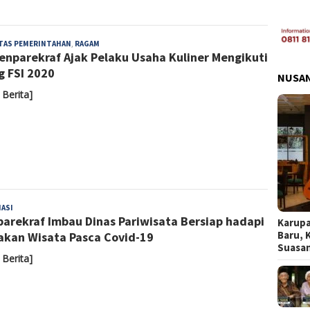
Admin
ITAS PEMERINTAHAN
,
RAGAM
nparekraf Ajak Pelaku Usaha Kuliner Mengikuti
g FSI 2020
NUSA
 Berita]
Yoyoh
ASI
arekraf Imbau Dinas Pariwisata Bersiap hadapi
Sulastri
Karupa
Baru, 
akan Wisata Pasca Covid-19
Suasa
 Berita]