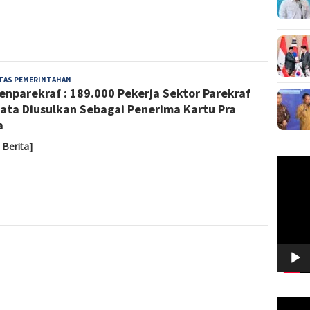
Yoyoh
ITAS PEMERINTAHAN
nparekraf : 189.000 Pekerja Sektor Parekraf
Sulastri
ata Diusulkan Sebagai Penerima Kartu Pra
a
 Berita]
Pemuta
Video
Pemuta