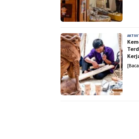
AKTIV
Keme
Terd
Kerj
[Baca