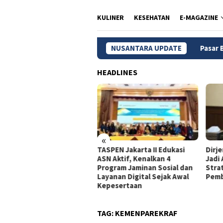
KULINER
KESEHATAN
E-MAGAZINE
NUSANTARA UPDATE
Pasar Batik Setono, Ikon Wi
HEADLINES
«
dagri Tito Beberkan
TASPEN Jakarta II Edukasi
Dirj
gkah Strategis Perkuat
ASN Aktif, Kenalkan 4
Jadi
rastruktur Digital
Program Jaminan Sosial dan
Stra
merintah
Layanan Digital Sejak Awal
Pemb
Kepesertaan
TAG:
KEMENPAREKRAF