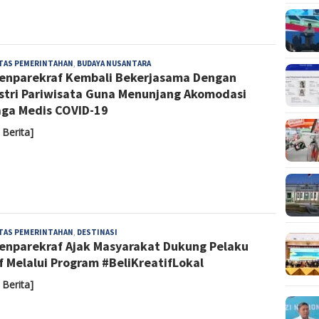
Yoyoh
ITAS PEMERINTAHAN
,
BUDAYA NUSANTARA
nparekraf Kembali Bekerjasama Dengan
Sulastri
stri Pariwisata Guna Menunjang Akomodasi
ga Medis COVID-19
 Berita]
Admin
ITAS PEMERINTAHAN
,
DESTINASI
nparekraf Ajak Masyarakat Dukung Pelaku
f Melalui Program #BeliKreatifLokal
 Berita]