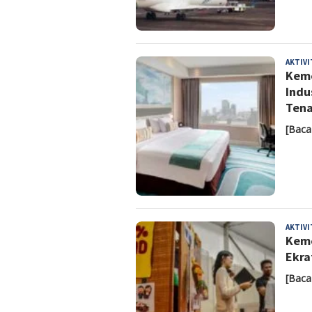
AKTIV
Keme
Indu
Tena
[Baca
AKTIV
Keme
Ekra
[Baca