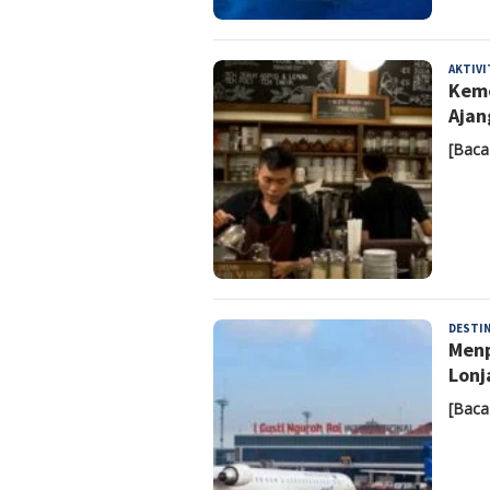
AKTIV
Keme
Ajan
[Baca
DESTIN
Menp
Lonj
[Baca