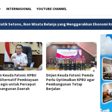
INTERNASIONAL
YOUTUBE CHANNEL
sata Belanja yang Menggerakkan Ekonomi Kreatif Pekalongan
»
en Keuda Fatoni: KPBU
Dirjen Keuda Fatoni: Pemda
Dirjen
 Alternatif Pembiayaan
Perlu Optimalkan KPBU agar
Pemda
tegis untuk Percepat
Pembangunan Tetap
Financ
angunan Daerah
Berjalan
Perce
Infras