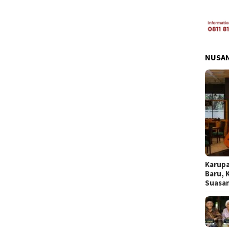
NUSA
Karupa
Baru, 
Suasa