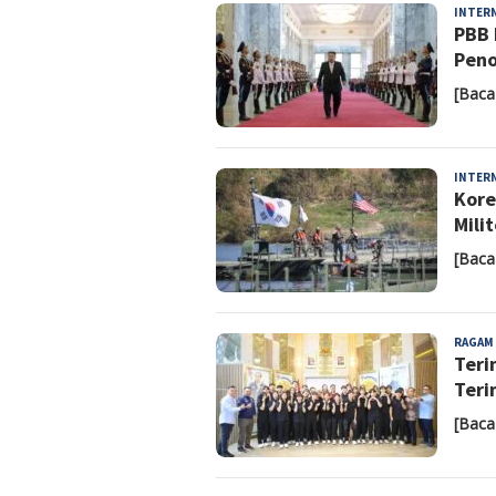
INTER
PBB 
Peno
[Baca
INTER
Kore
Mili
[Baca
RAGAM
Teri
Teri
[Baca