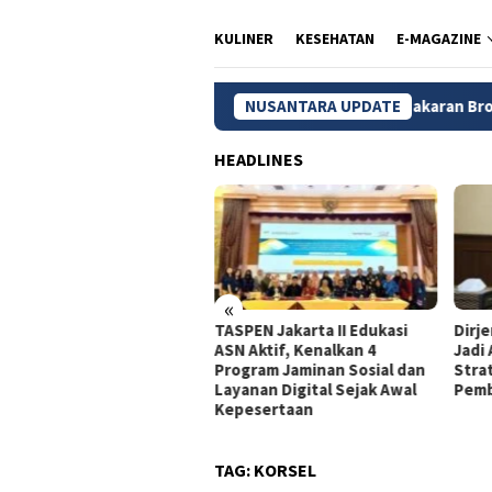
KULINER
KESEHATAN
E-MAGAZINE
NUSANTARA UPDATE
Kebakaran Bromo Meluas, 12
HEADLINES
«
dagri Tito Beberkan
TASPEN Jakarta II Edukasi
Dirj
gkah Strategis Perkuat
ASN Aktif, Kenalkan 4
Jadi
rastruktur Digital
Program Jaminan Sosial dan
Stra
merintah
Layanan Digital Sejak Awal
Pemb
Kepesertaan
TAG:
KORSEL