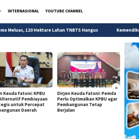
INTERNASIONAL
YOUTUBE CHANNEL
0 Hektare Lahan TNBTS Hangus
Kemendikdasmen Ungkap 5
»
en Keuda Fatoni: KPBU
Dirjen Keuda Fatoni: Pemda
Dirjen
 Alternatif Pembiayaan
Perlu Optimalkan KPBU agar
Pemda
tegis untuk Percepat
Pembangunan Tetap
Financ
angunan Daerah
Berjalan
Perce
Infras