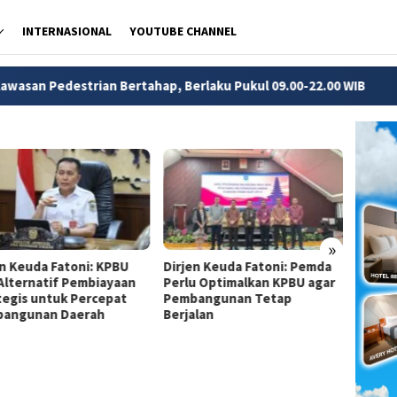
INTERNASIONAL
YOUTUBE CHANNEL
ian Bertahap, Berlaku Pukul 09.00-22.00 WIB
Soto Tauto 
»
en Keuda Fatoni: KPBU
Dirjen Keuda Fatoni: Pemda
Dirjen
 Alternatif Pembiayaan
Perlu Optimalkan KPBU agar
Pemda
tegis untuk Percepat
Pembangunan Tetap
Financ
angunan Daerah
Berjalan
Perce
Infras