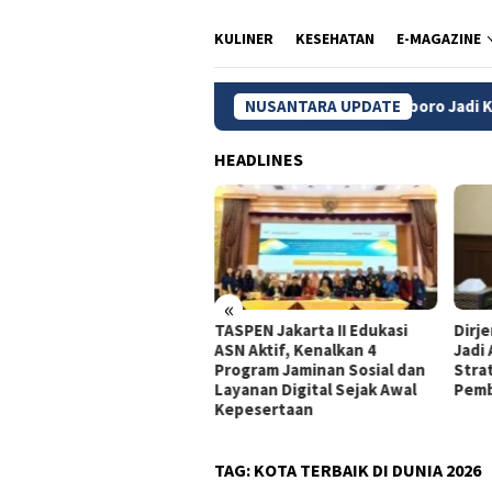
KULINER
KESEHATAN
E-MAGAZINE
NUSANTARA UPDATE
Malioboro Jadi Kawasan Pedestr
HEADLINES
«
dagri Tito Beberkan
TASPEN Jakarta II Edukasi
Dirj
gkah Strategis Perkuat
ASN Aktif, Kenalkan 4
Jadi
rastruktur Digital
Program Jaminan Sosial dan
Stra
merintah
Layanan Digital Sejak Awal
Pemb
Kepesertaan
TAG:
KOTA TERBAIK DI DUNIA 2026