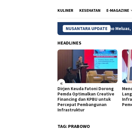
KULINER
KESEHATAN
E-MAGAZINE
a di Kota Batik
Kebakaran Bromo Meluas, 120 Hektare L
NUSANTARA UPDATE
HEADLINES
«
jen Keuda Fatoni: Pemda
Dirjen Keuda Fatoni Dorong
Mend
lu Optimalkan KPBU agar
Pemda Optimalkan Creative
Lang
mbangunan Tetap
Financing dan KPBU untuk
Infra
jalan
Percepat Pembangunan
Peme
Infrastruktur
TAG:
PRABOWO