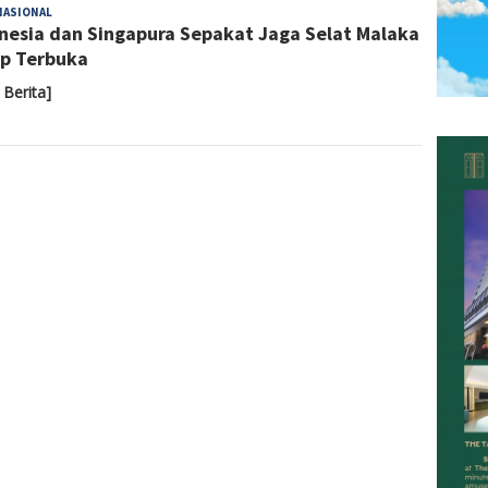
Sari
NASIONAL
nesia dan Singapura Sepakat Jaga Selat Malaka
Noviyanti
p Terbuka
 Berita]