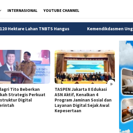
INTERNASIONAL
YOUTUBE CHANNEL
ahan TNBTS Hangus
Kemendikdasmen Ungkap 56 Ribu Anak
»
agri Tito Beberkan
TASPEN Jakarta II Edukasi
Dirjen
kah Strategis Perkuat
ASN Aktif, Kenalkan 4
Jadi A
struktur Digital
Program Jaminan Sosial dan
Strate
rintah
Layanan Digital Sejak Awal
Pemba
Kepesertaan