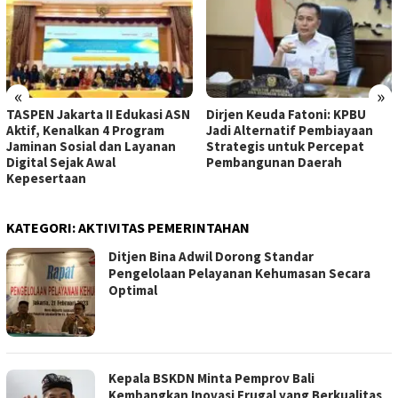
«
»
TASPEN Jakarta II Edukasi ASN
Dirjen Keuda Fatoni: KPBU
Aktif, Kenalkan 4 Program
Jadi Alternatif Pembiayaan
Jaminan Sosial dan Layanan
Strategis untuk Percepat
Digital Sejak Awal
Pembangunan Daerah
Kepesertaan
KATEGORI:
AKTIVITAS PEMERINTAHAN
Ditjen Bina Adwil Dorong Standar
Pengelolaan Pelayanan Kehumasan Secara
Optimal
Kepala BSKDN Minta Pemprov Bali
Kembangkan Inovasi Frugal yang Berkualitas