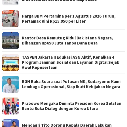
Harga BBM Pertamina per 1 Agustus 2026 Turun,
Pertamax Kini Rp15.950 per Liter
Kantor Desa Kemutug Kidul Bak Istana Negara,
Dibangun Rp650 Juta Tanpa Dana Desa
TASPEN Jakarta II Edukasi ASN Aktif, Kenalkan 4
Program Jaminan Sosial dan Layanan Digital Sejak
Awal Kepesertaan
BGN Buka Suara soal Putusan MK, Sudaryono: Kami
Lembaga Operasional, Siap Ikuti Kebijakan Negara
Prabowo Mengaku Diminta Presiden Korea Selatan
Bantu Buka Dialog dengan Korea Utara
Mendagri Tito Dorong Kepala Daerah Lakukan