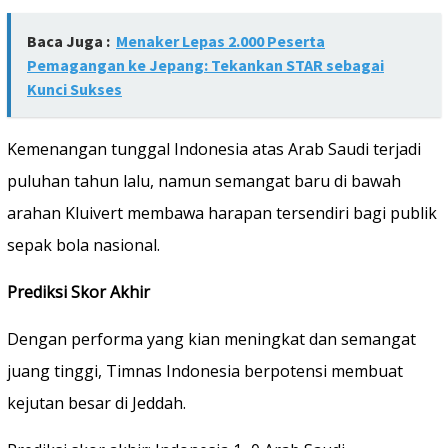
Baca Juga :
Menaker Lepas 2.000 Peserta
Pemagangan ke Jepang: Tekankan STAR sebagai
Kunci Sukses
Kemenangan tunggal Indonesia atas Arab Saudi terjadi
puluhan tahun lalu, namun semangat baru di bawah
arahan Kluivert membawa harapan tersendiri bagi publik
sepak bola nasional.
Prediksi Skor Akhir
Dengan performa yang kian meningkat dan semangat
juang tinggi, Timnas Indonesia berpotensi membuat
kejutan besar di Jeddah.