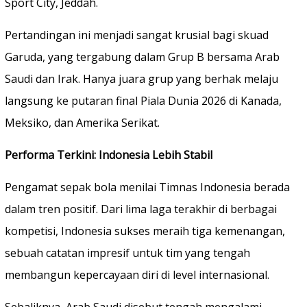
Sport City, Jeddah.
Pertandingan ini menjadi sangat krusial bagi skuad
Garuda, yang tergabung dalam Grup B bersama Arab
Saudi dan Irak. Hanya juara grup yang berhak melaju
langsung ke putaran final Piala Dunia 2026 di Kanada,
Meksiko, dan Amerika Serikat.
Performa Terkini: Indonesia Lebih Stabil
Pengamat sepak bola menilai Timnas Indonesia berada
dalam tren positif. Dari lima laga terakhir di berbagai
kompetisi, Indonesia sukses meraih tiga kemenangan,
sebuah catatan impresif untuk tim yang tengah
membangun kepercayaan diri di level internasional.