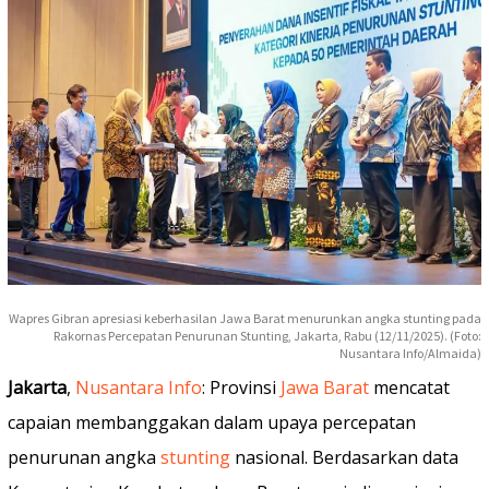
Wapres Gibran apresiasi keberhasilan Jawa Barat menurunkan angka stunting pada
Rakornas Percepatan Penurunan Stunting, Jakarta, Rabu (12/11/2025). (Foto:
Nusantara Info/Almaida)
Jakarta
,
Nusantara Info
: Provinsi
Jawa Barat
mencatat
capaian membanggakan dalam upaya percepatan
penurunan angka
stunting
nasional. Berdasarkan data