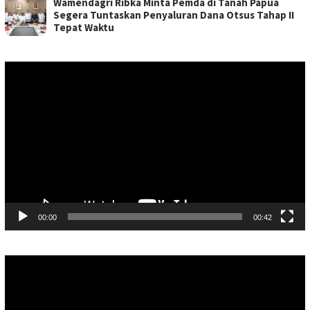
Wamendagri Ribka Minta Pemda di Tanah Papua
Segera Tuntaskan Penyaluran Dana Otsus Tahap II
Tepat Waktu
Pemutar
Video
00:00
00:42
Pemutar
Video