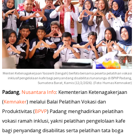
Menteri Ketenagakerjaan Yassierli (tengah) berfoto bersama peserta pelatihan vokasi
inklusif pengelolaan kafe bagi penyandang disabilitas tunarungu di BPVP Padang,
Sumatera Barat, Kamis (12/2/2026). (Foto: Humas Kemnaker)
Padang
,
Nusantara Info
: Kementerian Ketenagakerjaan
(
Kemnaker
) melalui Balai Pelatihan Vokasi dan
Produktivitas (
BPVP
) Padang menghadirkan pelatihan
vokasi ramah inklusi, yakni pelatihan pengelolaan kafe
bagi penyandang disabilitas serta pelatihan tata boga