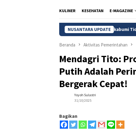
KULINER
KESEHATAN
E-MAGAZINE
dasmen Ungkap 56 Ribu Anak di Sukabumi Tidak Sekolah
NUSANTARA UPDATE
Beranda
Aktivitas Pemerintahan
Mendagri Tito: P
Putih Adalah Peri
Bergerak Cepat!
Yoyoh Sulastri
31/10/2025
Bagikan