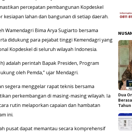
emastikan percepatan pembangunan Kopdeskel
 kesiapan lahan dan bangunan di setiap daerah.
leh Wamendagri Bima Arya Sugiarto bersama
NUSA
ta didukung para pejabat tinggi Kemendagri yang
al Kopdeskel di seluruh wilayah Indonesia.
ih) adalah perintah Bapak Presiden, Program
dukung oleh Pemda,” ujar Mendagri.
n segera menggelar rapat teknis bersama
Dua Or
ikan perkembangan di masing-masing wilayah. Ia
Berasa
cara rutin melaporkan capaian dan hambatan
Tahun
m ini.
ah pusat dapat memantau secara komprehensif