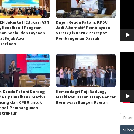
EN Jakarta II Edukasi ASN
Dirjen Keuda Fatoni: KPBU
f, Kenalkan 4 Program
Jadi Alternatif Pembiayaan
nan Sosial dan Layanan
Strategis untuk Percepat
al Sejak Awal
Pembangunan Daerah
sertaan
Pemuta
Video
en Keuda Fatoni Dorong
Kemendagri Puji Badung,
a Optimalkan Creative
Meski PAD Besar Tetap Gencar
ncing dan KPBU untuk
Berinovasi Bangun Daerah
epat Pembangunan
astruktur