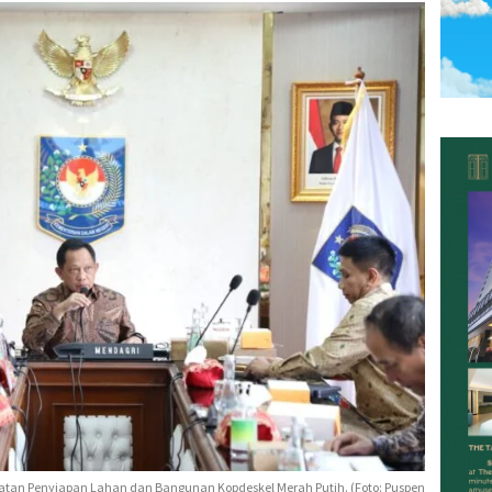
atan Penyiapan Lahan dan Bangunan Kopdeskel Merah Putih. (Foto: Puspen