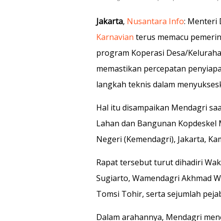
Jakarta
,
Nusantara Info
: Menteri
Karnavian
terus memacu pemerint
program Koperasi Desa/Kelurahan
memastikan percepatan penyiapa
langkah teknis dalam menyuksesk
Hal itu disampaikan Mendagri sa
Lahan dan Bangunan Kopdeskel M
Negeri (Kemendagri), Jakarta, Kam
Rapat tersebut turut dihadiri Wa
Sugiarto, Wamendagri Akhmad Wiy
Tomsi Tohir, serta sejumlah peja
Dalam arahannya, Mendagri men