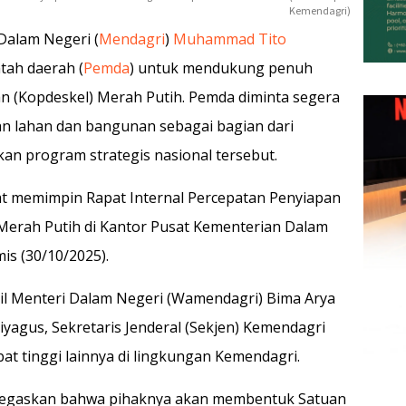
Kemendagri)
 Dalam Negeri (
Mendagri
)
Muhammad Tito
ah daerah (
Pemda
) untuk mendukung penuh
 (Kopdeskel) Merah Putih. Pemda diminta segera
n lahan dan bangunan sebagai bagian dari
an program strategis nasional tersebut.
at memimpin Rapat Internal Percepatan Penyiapan
erah Putih di Kantor Pusat Kementerian Dalam
is (30/10/2025).
kil Menteri Dalam Negeri (Wamendagri) Bima Arya
agus, Sekretaris Jenderal (Sekjen) Kemendagri
bat tinggi lainnya di lingkungan Kemendagri.
egaskan bahwa pihaknya akan membentuk Satuan