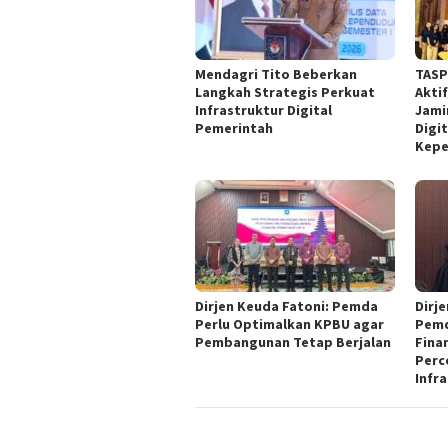
Mendagri Tito Beberkan
TASP
Langkah Strategis Perkuat
Akti
Infrastruktur Digital
Jami
Pemerintah
Digit
Kepe
Dirjen Keuda Fatoni: Pemda
Dirj
Perlu Optimalkan KPBU agar
Pemd
Pembangunan Tetap Berjalan
Fina
Perc
Infr