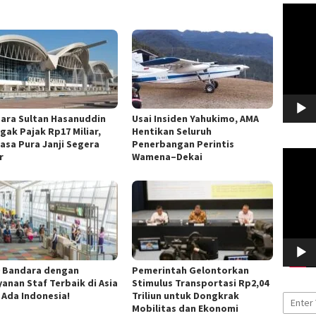
Pemuta
Video
ara Sultan Hasanuddin
Usai Insiden Yahukimo, AMA
gak Pajak Rp17 Miliar,
Hentikan Seluruh
asa Pura Janji Segera
Penerbangan Perintis
Pemuta
r
Wamena–Dekai
Video
10 Bandara dengan
Pemerintah Gelontorkan
yanan Staf Terbaik di Asia
Stimulus Transportasi Rp2,04
, Ada Indonesia!
Triliun untuk Dongkrak
Mobilitas dan Ekonomi