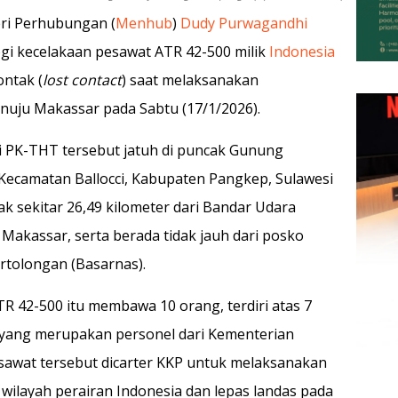
eri Perhubungan (
Menhub
)
Dudy Purwagandhi
gi kecelakaan pesawat ATR 42-500 milik
Indonesia
ontak (
lost contact
) saat melaksanakan
uju Makassar pada Sabtu (17/1/2026).
i PK-THT tersebut jatuh di puncak Gunung
ecamatan Ballocci, Kabupaten Pangkep, Sulawesi
ak sekitar 26,49 kilometer dari Bandar Udara
 Makassar, serta berada tidak jauh dari posko
rtolongan (Basarnas).
 42-500 itu membawa 10 orang, terdiri atas 7
yang merupakan personel dari Kementerian
esawat tersebut dicarter KKP untuk melaksanakan
i wilayah perairan Indonesia dan lepas landas pada