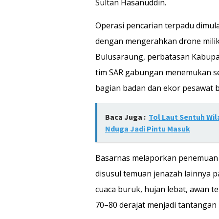
Sultan Hasanuddin.
Operasi pencarian terpadu dimula
dengan mengerahkan drone mili
Bulusaraung, perbatasan Kabupa
tim SAR gabungan menemukan ser
bagian badan dan ekor pesawat 
Baca Juga :
Tol Laut Sentuh W
Nduga Jadi Pintu Masuk
Basarnas melaporkan penemuan s
disusul temuan jenazah lainnya 
cuaca buruk, hujan lebat, awan t
70–80 derajat menjadi tantangan