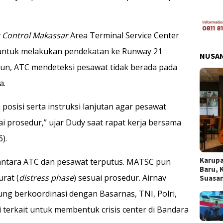
ic Control Makassar
Area Terminal Service Center
ntuk melakukan pendekatan ke Runway 21
NUSA
un, ATC mendeteksi pesawat tidak berada pada
a.
osisi serta instruksi lanjutan agar pesawat
ai prosedur,” ujar Dudy saat rapat kerja bersama
).
Karupa
antara ATC dan pesawat terputus. MATSC pun
Baru, 
rat (
distress phase
) sesuai prosedur. Airnav
Suasa
g berkoordinasi dengan Basarnas, TNI, Polri,
i terkait untuk membentuk crisis center di Bandara