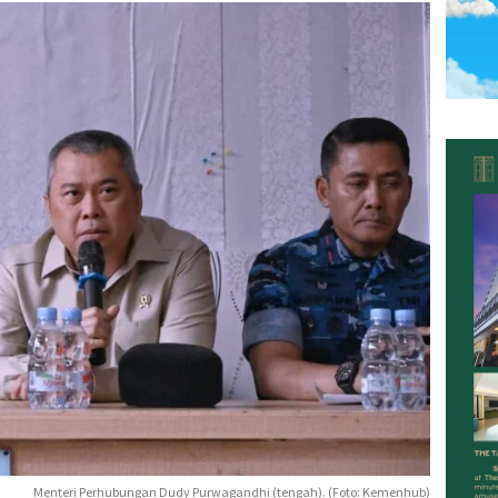
Menteri Perhubungan Dudy Purwagandhi (tengah). (Foto: Kemenhub)