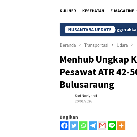
KULINER
KESEHATAN
E-MAGAZINE
o, Ikon Wisata Belanja yang Menggerakkan Ekonomi Kreatif Peka
NUSANTARA UPDATE
Beranda
Transportasi
Udara
Menhub Ungkap K
Pesawat ATR 42-5
Bulusaraung
Sari Noviyanti
20/01/2026
Bagikan