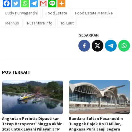
Dudy Purwagandhi
Food Estate
Food Estate Merauke
Menhub
Nusantara Info
Tol Laut
SEBARKAN
POS TERKAIT
Angkutan Perintis Dipastikan
Bandara Sultan Hasanuddin
Tetap Beroperasi hingga Akhir
Tunggak Pajak Rp17 Miliar,
2026 untuk Layani Wilayah 3TP
Angkasa Pura Janji Segera