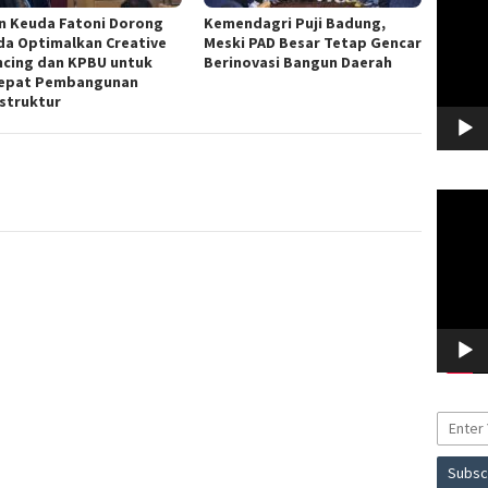
en Keuda Fatoni Dorong
Kemendagri Puji Badung,
a Optimalkan Creative
Meski PAD Besar Tetap Gencar
ncing dan KPBU untuk
Berinovasi Bangun Daerah
epat Pembangunan
astruktur
Pemuta
Video