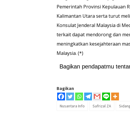
Pemerintah Provinsi Kepulauan Ri
Kalimantan Utara serta turut mel
Konsulat Jenderal Malaysia di Me
terkait dapat mendorong dan me
meningkatkan kesejahteraan mas
Malaysia. (*)
Bagikan pendapatmu tentang
Bagikan
Nusantara Info
Safrizal ZA
Sidan