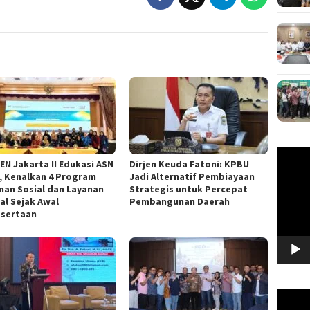
Pemuta
EN Jakarta II Edukasi ASN
Dirjen Keuda Fatoni: KPBU
Video
f, Kenalkan 4 Program
Jadi Alternatif Pembiayaan
nan Sosial dan Layanan
Strategis untuk Percepat
al Sejak Awal
Pembangunan Daerah
sertaan
Pemuta
Video