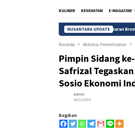
KULINER
KESEHATAN
E-MAGAZINE
Kebakaran Bromo Meluas, 120 He
NUSANTARA UPDATE
Beranda
Aktivitas Pemerintahan
Pimpin Sidang ke-
Safrizal Tegaska
Sosio Ekonomi In
Admin
06/12/2024
Bagikan