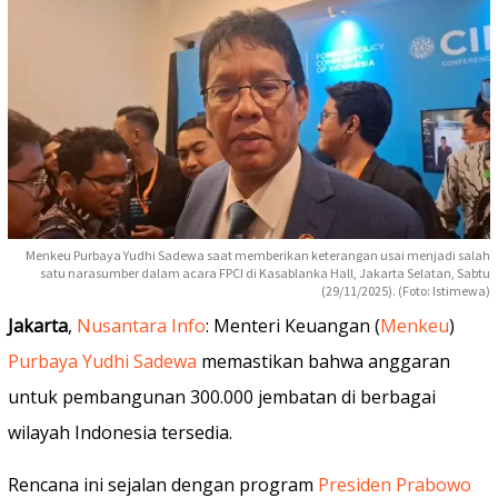
Menkeu Purbaya Yudhi Sadewa saat memberikan keterangan usai menjadi salah
satu narasumber dalam acara FPCI di Kasablanka Hall, Jakarta Selatan, Sabtu
(29/11/2025). (Foto: Istimewa)
Jakarta
,
Nusantara Info
: Menteri Keuangan (
Menkeu
)
Purbaya Yudhi Sadewa
memastikan bahwa anggaran
untuk pembangunan 300.000 jembatan di berbagai
wilayah Indonesia tersedia.
Rencana ini sejalan dengan program
Presiden Prabowo