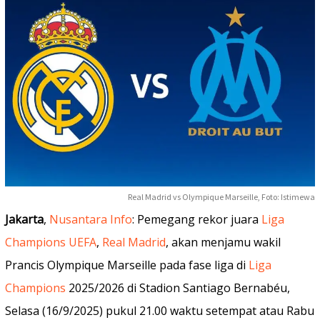
Real Madrid vs Olympique Marseille, Foto: Istimewa
Jakarta
,
Nusantara Info
: Pemegang rekor juara
Liga
Champions UEFA
,
Real Madrid
, akan menjamu wakil
Prancis Olympique Marseille pada fase liga di
Liga
Champions
2025/2026 di Stadion Santiago Bernabéu,
Selasa (16/9/2025) pukul 21.00 waktu setempat atau Rabu