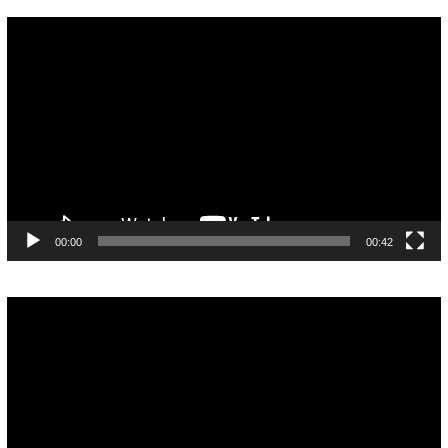
Pemutar
Video
00:00
00:42
Pemutar
Video