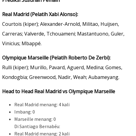
Real Madrid (Pelatih Xabi Alonso):
Courtois (kiper); Alexander-Arnold, Militao, Huijsen,
Carreras; Valverde, Tchouameni; Mastantuono, Guler,
Vinicius; Mbappé.
Olympique Marseille (Pelatih Roberto De Zerbi):
Rulli (kiper); Murillo, Pavard, Aguerd, Medina; Gomes,
Kondogbia; Greenwood, Nadir, Weah; Aubameyang.
Head to Head Real Madrid vs Olympique Marseille
Real Madrid menang: 4 kali
Imbang: 0
Marseille menang: 0
Di Santiago Bernabéu:
Real Madrid menang: 2 kali