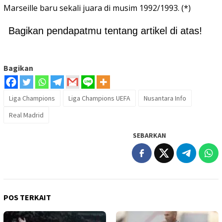
Marseille baru sekali juara di musim 1992/1993. (*)
Bagikan pendapatmu tentang artikel di atas!
Bagikan
Liga Champions
Liga Champions UEFA
Nusantara Info
Real Madrid
SEBARKAN
POS TERKAIT