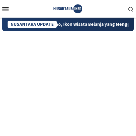
Loncat
Menu
ke
Mobile
konten
r Batik Setono, Ikon Wisata Belanja yang Menggerakkan Ekonomi
NUSANTARA UPDATE