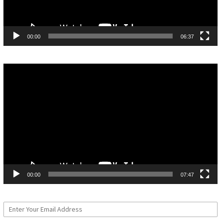
00:00
06:37
Pemutar
Video
00:00
07:47