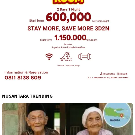
NUSANTARA TRENDING