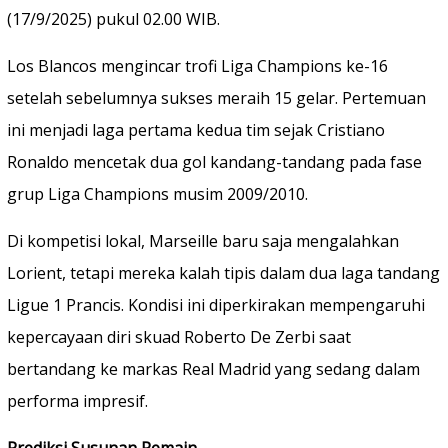
(17/9/2025) pukul 02.00 WIB.
Los Blancos mengincar trofi Liga Champions ke-16
setelah sebelumnya sukses meraih 15 gelar. Pertemuan
ini menjadi laga pertama kedua tim sejak Cristiano
Ronaldo mencetak dua gol kandang-tandang pada fase
grup Liga Champions musim 2009/2010.
Di kompetisi lokal, Marseille baru saja mengalahkan
Lorient, tetapi mereka kalah tipis dalam dua laga tandang
Ligue 1 Prancis. Kondisi ini diperkirakan mempengaruhi
kepercayaan diri skuad Roberto De Zerbi saat
bertandang ke markas Real Madrid yang sedang dalam
performa impresif.
Prediksi Susunan Pemain