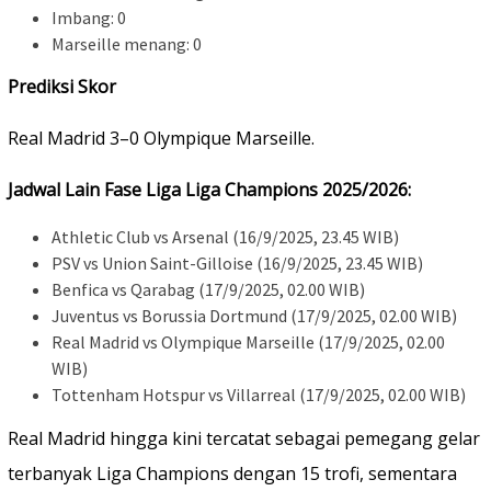
Imbang: 0
Marseille menang: 0
Prediksi Skor
Real Madrid 3–0 Olympique Marseille.
Jadwal Lain Fase Liga Liga Champions 2025/2026:
Athletic Club vs Arsenal (16/9/2025, 23.45 WIB)
PSV vs Union Saint-Gilloise (16/9/2025, 23.45 WIB)
Benfica vs Qarabag (17/9/2025, 02.00 WIB)
Juventus vs Borussia Dortmund (17/9/2025, 02.00 WIB)
Real Madrid vs Olympique Marseille (17/9/2025, 02.00
WIB)
Tottenham Hotspur vs Villarreal (17/9/2025, 02.00 WIB)
Real Madrid hingga kini tercatat sebagai pemegang gelar
terbanyak Liga Champions dengan 15 trofi, sementara