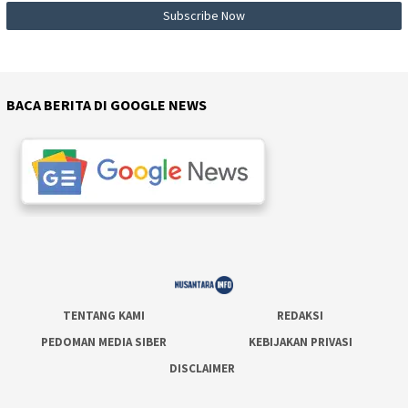
BACA BERITA DI GOOGLE NEWS
TENTANG KAMI
REDAKSI
PEDOMAN MEDIA SIBER
KEBIJAKAN PRIVASI
DISCLAIMER