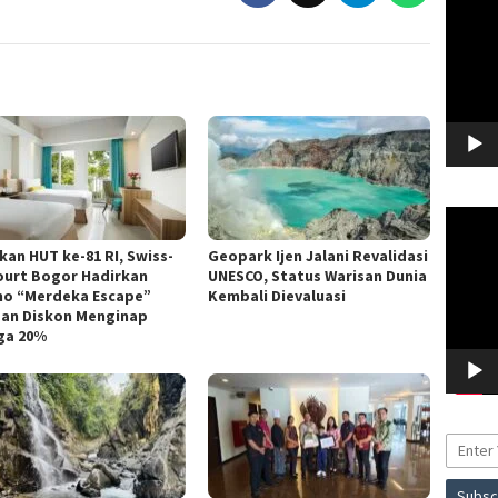
Video
Pemuta
Video
kan HUT ke-81 RI, Swiss-
Geopark Ijen Jalani Revalidasi
ourt Bogor Hadirkan
UNESCO, Status Warisan Dunia
o “Merdeka Escape”
Kembali Dievaluasi
an Diskon Menginap
ga 20%