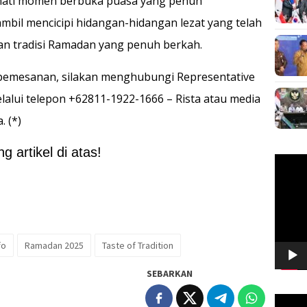
ati momen berbuka puasa yang penuh
bil mencicipi hidangan-hidangan lezat yang telah
an tradisi Ramadan yang penuh berkah.
n pemesanan, silakan menghubungi Representative
elalui telepon +62811-1922-1666 – Rista atau media
. (*)
 artikel di atas!
Pemuta
Video
fo
Ramadan 2025
Taste of Tradition
SEBARKAN
Pemuta