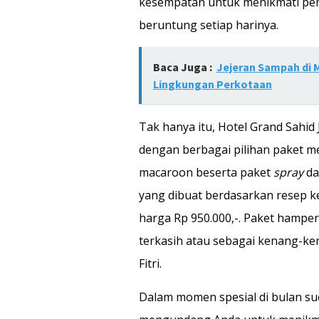
kesempatan untuk menikmati pen
beruntung setiap harinya.
Baca Juga :
Jejeran Sampah di M
Lingkungan Perkotaan
Tak hanya itu, Hotel Grand Sahi
dengan berbagai pilihan paket me
macaroon beserta paket
spray
d
yang dibuat berdasarkan resep ke
harga Rp 950.000,-. Paket hamper
terkasih atau sebagai kenang-k
Fitri.
Dalam momen spesial di bulan suc