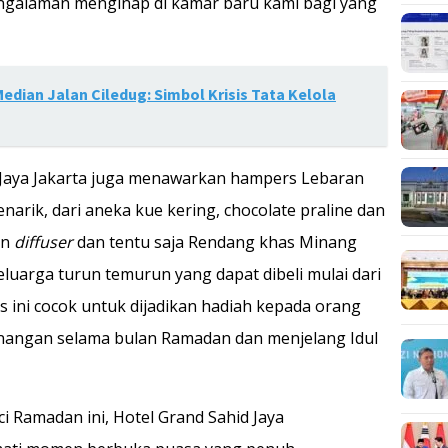
galaman menginap di kamar baru kami bagi yang
edian Jalan Ciledug: Simbol Krisis Tata Kelola
d Jaya Jakarta juga menawarkan hampers Lebaran
narik, dari aneka kue kering, chocolate praline dan
an
diffuser
dan tentu saja Rendang khas Minang
luarga turun temurun yang dapat dibeli mulai dari
s ini cocok untuk dijadikan hadiah kepada orang
enangan selama bulan Ramadan dan menjelang Idul
i Ramadan ini, Hotel Grand Sahid Jaya