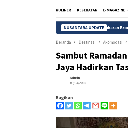
KULINER
KESEHATAN
E-MAGAZINE
Kebakaran Bromo Meluas, 120 He
NUSANTARA UPDATE
Beranda
Destinasi
Akomodasi
Sambut Ramadan 2
Jaya Hadirkan Tas
Admin
09/03/2025
Bagikan