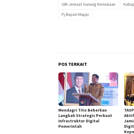
GBI Jemaat Gunung Kemuliaan
Kabup
Pj Bupati Mappi
POS TERKAIT
Mendagri Tito Beberkan
TASP
Langkah Strategis Perkuat
Akti
Infrastruktur Digital
Jami
Pemerintah
Digit
Kepe