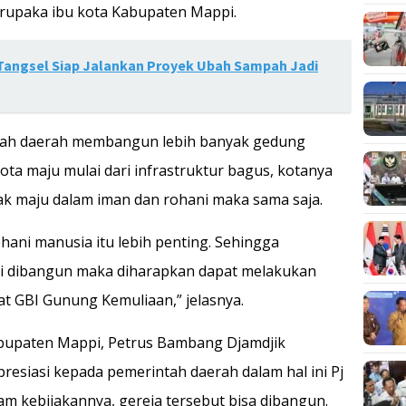
merupaka ibu kota Kabupaten Mappi.
 Tangsel Siap Jalankan Proyek Ubah Sampah Jadi
tah daerah membangun lebih banyak gedung
ta maju mulai dari infrastruktur bagus, kotanya
dak maju dalam iman dan rohani maka sama saja.
ni manusia itu lebih penting. Sehingga
sai dibangun maka diharapkan dapat melakukan
at GBI Gunung Kemuliaan,” jelasnya.
bupaten Mappi, Petrus Bambang Djamdjik
esiasi kepada pemerintah daerah dalam hal ini Pj
m kebijakannya, gereja tersebut bisa dibangun.