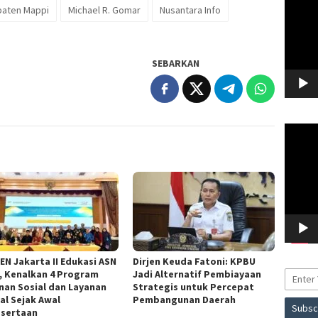
aten Mappi
Michael R. Gomar
Nusantara Info
SEBARKAN
Pemuta
Video
EN Jakarta II Edukasi ASN
Dirjen Keuda Fatoni: KPBU
f, Kenalkan 4 Program
Jadi Alternatif Pembiayaan
nan Sosial dan Layanan
Strategis untuk Percepat
al Sejak Awal
Pembangunan Daerah
sertaan