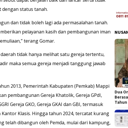
t dengan status tanah.
un dan tidak boleh lagi ada permasalahan tanah.
memberikan pelayanan kasih dan pembangunan iman
NUSA
emuliaan,” terang Gomar.
aerah tidak hanya melihat satu gereja tertentu,
adir maka semua gereja menjadi tanggung jawab
tahun 2013, Pemerintah Kabupaten (Pemkab) Mappi
Dua Or
kan pembangunan Gereja Khatolik, Gereja GPdI,
Berasa
Tahun
 GGRI Gereja GKO, Gereja GKAI dan GBI, termasuk
antor Klasis. Hingga tahun 2024, tercatat kurang
ng telah dibangun oleh Pemda, mulai dari kampung,