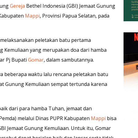
dung
Gereja
Bethel Indonesia (GBI) Jemaat Gunung
Kabupaten
Mappi
, Provinsi Papua Selatan, pada
sa melaksanakan peletakan batu pertama
 Kemuliaan yang merupakan doa dari hamba
ar Pj Bupati
Gomar
, dalam sambutannya.
wa beberapa waktu lalu rencana peletakan batu
t Gunung Kemuliaan sempat tertunda karena
aik dari para hamba Tuhan, jemaat dan
(Pemda) melalui Dinas PUPR Kabupaten
Mappi
bisa
I Jemaat Gunung Kemuliaan. Untuk itu, Gomar
ebut dapat berjalan baik dan lancar serta tidak