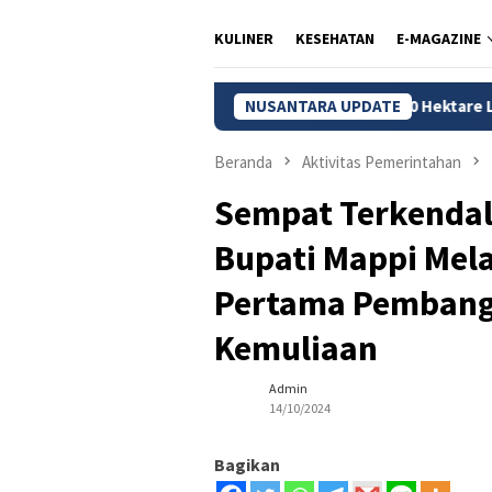
KULINER
KESEHATAN
E-MAGAZINE
Kebakaran Bromo Meluas, 120 Hektare Lahan TNBTS Hangus
NUSANTARA UPDATE
Beranda
Aktivitas Pemerintahan
Sempat Terkendala
Bupati Mappi Mel
Pertama Pembang
Kemuliaan
Admin
14/10/2024
Bagikan