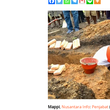
Mappi
,
Nusantara Info
:
Penjabat