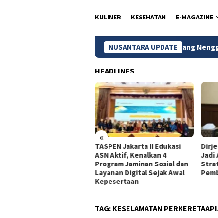
KULINER
KESEHATAN
E-MAGAZINE
atik Setono, Ikon Wisata Belanja yang Menggerakkan Ekonomi Kr
NUSANTARA UPDATE
HEADLINES
«
dagri Tito Beberkan
TASPEN Jakarta II Edukasi
Dirj
gkah Strategis Perkuat
ASN Aktif, Kenalkan 4
Jadi
rastruktur Digital
Program Jaminan Sosial dan
Stra
merintah
Layanan Digital Sejak Awal
Pemb
Kepesertaan
TAG:
KESELAMATAN PERKERETAAPI