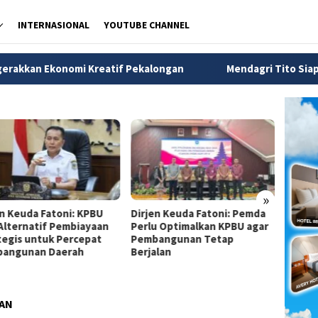
INTERNASIONAL
YOUTUBE CHANNEL
eatif Pekalongan
Mendagri Tito Siapkan Tiga Langkah Ata
»
en Keuda Fatoni: KPBU
Dirjen Keuda Fatoni: Pemda
Dirjen
 Alternatif Pembiayaan
Perlu Optimalkan KPBU agar
Pemda
tegis untuk Percepat
Pembangunan Tetap
Financ
angunan Daerah
Berjalan
Perce
Infras
AN