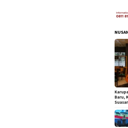
NUSA
Karupa
Baru, 
Suasa