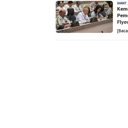
DARAT
,
Keme
Peme
Flyo
[Baca