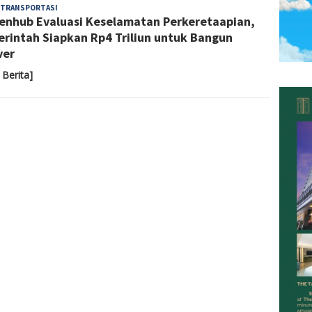
Yoyoh
TRANSPORTASI
nhub Evaluasi Keselamatan Perkeretaapian,
Sulastri
rintah Siapkan Rp4 Triliun untuk Bangun
ver
 Berita]