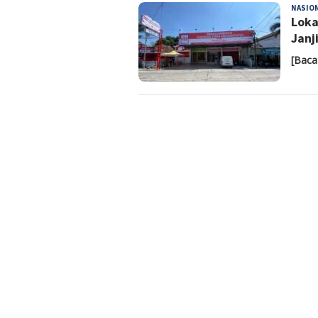
NASIO
Loka
Janj
[Baca