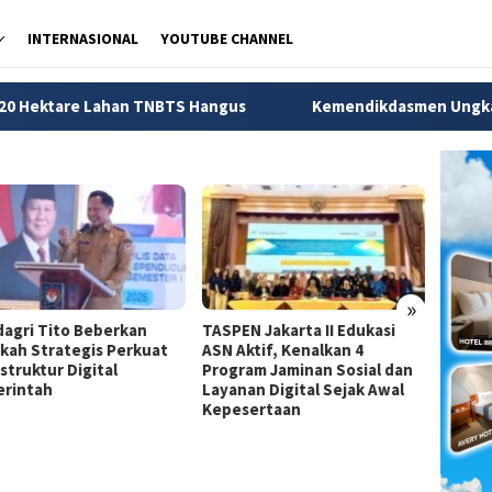
INTERNASIONAL
YOUTUBE CHANNEL
han TNBTS Hangus
Kemendikdasmen Ungkap 56 Ribu Anak 
»
agri Tito Beberkan
TASPEN Jakarta II Edukasi
Dirjen
kah Strategis Perkuat
ASN Aktif, Kenalkan 4
Jadi A
struktur Digital
Program Jaminan Sosial dan
Strate
rintah
Layanan Digital Sejak Awal
Pemba
Kepesertaan