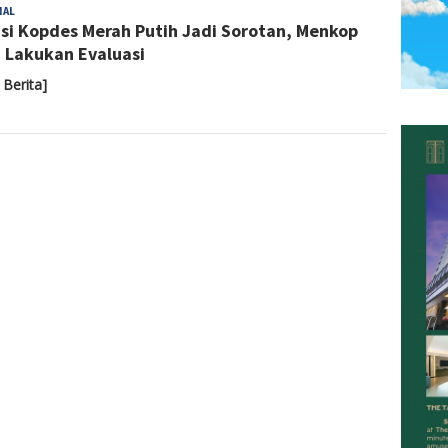
Yoyoh
NAL
si Kopdes Merah Putih Jadi Sorotan, Menkop
Sulastri
i Lakukan Evaluasi
 Berita]