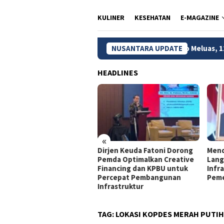
KULINER
KESEHATAN
E-MAGAZINE
di Kota Batik
Kebakaran Bromo Meluas, 120 Hektare La
NUSANTARA UPDATE
HEADLINES
«
jen Keuda Fatoni: Pemda
Dirjen Keuda Fatoni Dorong
Mend
lu Optimalkan KPBU agar
Pemda Optimalkan Creative
Lang
mbangunan Tetap
Financing dan KPBU untuk
Infra
jalan
Percepat Pembangunan
Peme
Infrastruktur
TAG:
LOKASI KOPDES MERAH PUTIH