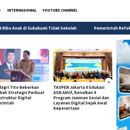
INTERNASIONAL
YOUTUBE CHANNEL
abumi Tidak Sekolah
Pemerintah Refokus Program MBG, W
»
agri Tito Beberkan
TASPEN Jakarta II Edukasi
Dirjen
kah Strategis Perkuat
ASN Aktif, Kenalkan 4
Jadi A
struktur Digital
Program Jaminan Sosial dan
Strate
rintah
Layanan Digital Sejak Awal
Pemba
Kepesertaan