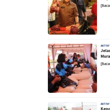
[Baca
AKTIV
Jela
Mur
[Baca
AKTIV
Kend