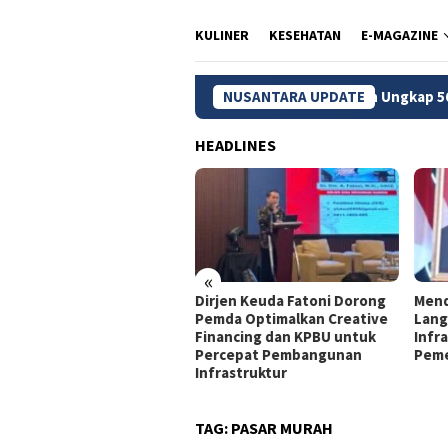
KULINER
KESEHATAN
E-MAGAZINE
BTS Hangus
Kemendikdasmen Ungkap 56 Ribu Anak di Suk
NUSANTARA UPDATE
HEADLINES
«
jen Keuda Fatoni: Pemda
Dirjen Keuda Fatoni Dorong
Mend
lu Optimalkan KPBU agar
Pemda Optimalkan Creative
Lang
mbangunan Tetap
Financing dan KPBU untuk
Infra
jalan
Percepat Pembangunan
Peme
Infrastruktur
TAG:
PASAR MURAH