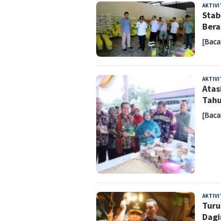
AKTIV
Stab
Bera
[Baca
AKTIV
Atas
Tahu
[Baca
AKTIV
Turu
Dagi