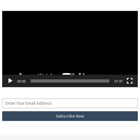
Pemutar
Video
00:00
07:47