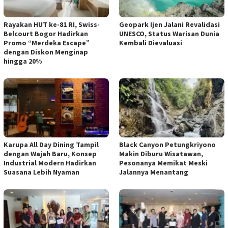
Rayakan HUT ke-81 RI, Swiss-
Geopark Ijen Jalani Revalidasi
Belcourt Bogor Hadirkan
UNESCO, Status Warisan Dunia
Promo “Merdeka Escape”
Kembali Dievaluasi
dengan Diskon Menginap
hingga 20%
Karupa All Day Dining Tampil
Black Canyon Petungkriyono
dengan Wajah Baru, Konsep
Makin Diburu Wisatawan,
Industrial Modern Hadirkan
Pesonanya Memikat Meski
Suasana Lebih Nyaman
Jalannya Menantang