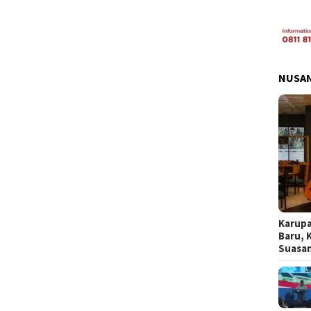
NUSA
Karupa
Baru, 
Suasa