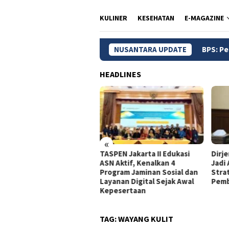
KULINER
KESEHATAN
E-MAGAZINE
NUSANTARA UPDATE
BPS: Pengangguran Indo
HEADLINES
«
dagri Tito Beberkan
TASPEN Jakarta II Edukasi
Dirj
gkah Strategis Perkuat
ASN Aktif, Kenalkan 4
Jadi
rastruktur Digital
Program Jaminan Sosial dan
Stra
merintah
Layanan Digital Sejak Awal
Pemb
Kepesertaan
TAG:
WAYANG KULIT