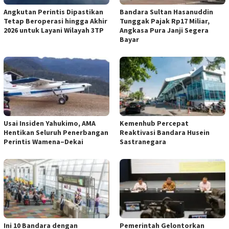
Angkutan Perintis Dipastikan
Bandara Sultan Hasanuddin
Tetap Beroperasi hingga Akhir
Tunggak Pajak Rp17 Miliar,
2026 untuk Layani Wilayah 3TP
Angkasa Pura Janji Segera
Bayar
Usai Insiden Yahukimo, AMA
Kemenhub Percepat
Hentikan Seluruh Penerbangan
Reaktivasi Bandara Husein
Perintis Wamena–Dekai
Sastranegara
Ini 10 Bandara dengan
Pemerintah Gelontorkan