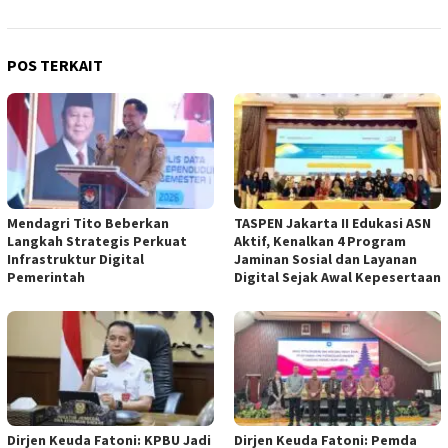
POS TERKAIT
Mendagri Tito Beberkan
TASPEN Jakarta II Edukasi ASN
Langkah Strategis Perkuat
Aktif, Kenalkan 4 Program
Infrastruktur Digital
Jaminan Sosial dan Layanan
Pemerintah
Digital Sejak Awal Kepesertaan
Dirjen Keuda Fatoni: KPBU Jadi
Dirjen Keuda Fatoni: Pemda