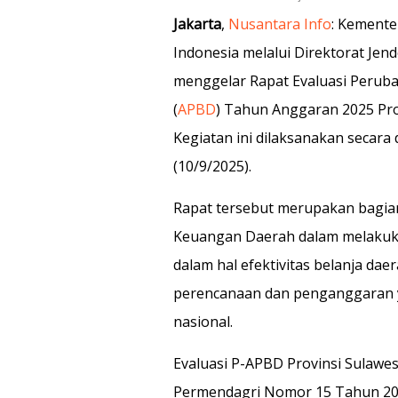
Jakarta
,
Nusantara Info
: Kemente
Indonesia melalui Direktorat Jende
menggelar Rapat Evaluasi Perub
(
APBD
) Tahun Anggaran 2025 Prov
Kegiatan ini dilaksanakan secar
(10/9/2025).
Rapat tersebut merupakan bagian
Keuangan Daerah dalam melakuk
dalam hal efektivitas belanja da
perencanaan dan penganggaran 
nasional.
Evaluasi P-APBD Provinsi Sulaw
Permendagri Nomor 15 Tahun 20