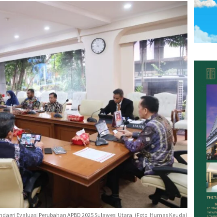
ndagri Evaluasi Perubahan APBD 2025 Sulawesi Utara. (Foto: Humas Keuda)