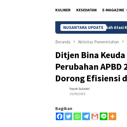
KULINER
KESEHATAN
E-MAGAZINE
endagri Tito Siapkan Tiga Langkah Atasi Kesulitan Daerah Bayar
NUSANTARA UPDATE
Beranda
Aktivitas Pemerintahan
Ditjen Bina Keuda
Perubahan APBD 2
Dorong Efisiensi 
Yoyoh Sulastri
10/09/2025
Bagikan