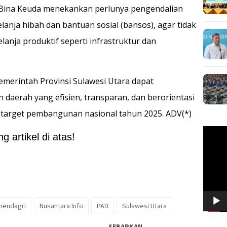
n Bina Keuda menekankan perlunya pengendalian
lanja hibah dan bantuan sosial (bansos), agar tidak
lanja produktif seperti infrastruktur dan
Pemerintah Provinsi Sulawesi Utara dapat
daerah yang efisien, transparan, dan berorientasi
 target pembangunan nasional tahun 2025. ADV(*)
Pemuta
 artikel di atas!
Video
endagri
Nusantara Info
PAD
Sulawesi Utara
SEBARKAN