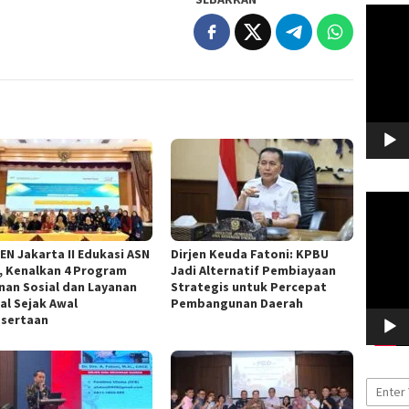
Pemuta
Video
Pemuta
Video
EN Jakarta II Edukasi ASN
Dirjen Keuda Fatoni: KPBU
f, Kenalkan 4 Program
Jadi Alternatif Pembiayaan
nan Sosial dan Layanan
Strategis untuk Percepat
al Sejak Awal
Pembangunan Daerah
sertaan