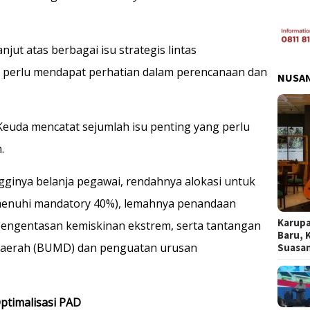
anjut atas berbagai isu strategis lintas
 perlu mendapat perhatian dalam perencanaan dan
NUSA
a Keuda mencatat sejumlah isu penting yang perlu
.
gginya belanja pegawai, rendahnya alokasi untuk
emenuhi mandatory 40%), lemahnya penandaan
Karupa
pengentasan kemiskinan ekstrem, serta tantangan
Baru, 
 Daerah (BUMD) dan penguatan urusan
Suasa
ptimalisasi PAD