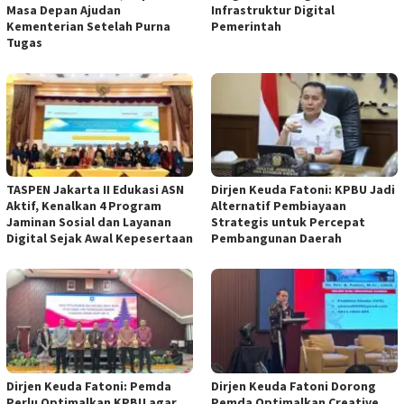
Masa Depan Ajudan
Infrastruktur Digital
Kementerian Setelah Purna
Pemerintah
Tugas
TASPEN Jakarta II Edukasi ASN
Dirjen Keuda Fatoni: KPBU Jadi
Aktif, Kenalkan 4 Program
Alternatif Pembiayaan
Jaminan Sosial dan Layanan
Strategis untuk Percepat
Digital Sejak Awal Kepesertaan
Pembangunan Daerah
Dirjen Keuda Fatoni: Pemda
Dirjen Keuda Fatoni Dorong
Perlu Optimalkan KPBU agar
Pemda Optimalkan Creative