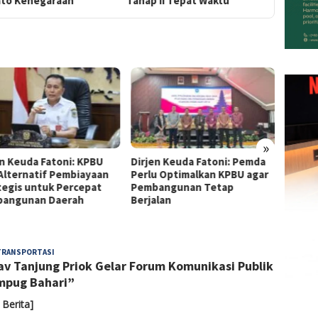
ato Kenegaraan
Tahap II Tepat Waktu
»
en Keuda Fatoni: KPBU
Dirjen Keuda Fatoni: Pemda
Dirjen
 Alternatif Pembiayaan
Perlu Optimalkan KPBU agar
Pemda
tegis untuk Percepat
Pembangunan Tetap
Financ
angunan Daerah
Berjalan
Perce
Infras
Admin
TRANSPORTASI
av Tanjung Priok Gelar Forum Komunikasi Publik
mpug Bahari”
 Berita]