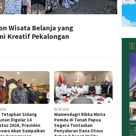
kon Wisata Belanja yang
i Kreatif Pekalongan
»
2026
06/08/2026
05/08/2026
 Tetapkan Sidang
Wamendagri Ribka Minta
BPS: Pe
unan Digelar 14
Pemda di Tanah Papua
Indonesi
stus 2026, Presiden
Segera Tuntaskan
Juta Ora
bowo Akan Sampaikan
Penyaluran Dana Otsus