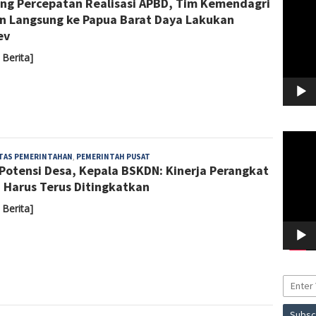
ng Percepatan Realisasi APBD, Tim Kemendagri
Video
n Langsung ke Papua Barat Daya Lakukan
ev
 Berita]
Pemuta
Video
Admin
ITAS PEMERINTAHAN
,
PEMERINTAH PUSAT
 Potensi Desa, Kepala BSKDN: Kinerja Perangkat
 Harus Terus Ditingkatkan
 Berita]