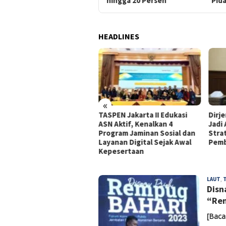
hingga 20 Persen
Pid
HEADLINES
«
dagri Tito Beberkan
TASPEN Jakarta II Edukasi
Dirj
gkah Strategis Perkuat
ASN Aktif, Kenalkan 4
Jadi
rastruktur Digital
Program Jaminan Sosial dan
Stra
merintah
Layanan Digital Sejak Awal
Pemb
Kepesertaan
NUSANTARA
LAUT
,
INFO
Disn
“Re
[Baca