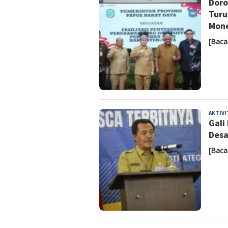
Doro
Turu
Mon
[Baca
AKTIV
Gali
Desa
[Baca