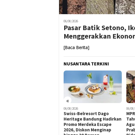
06/08/2026
Pasar Batik Setono, I
Menggerakkan Ekonom
[Baca Berita]
NUSANTARA TERKINI
«
06/08/2026
06/08/2026
06/08/
Mendagri Tito Siapkan Tiga
Swiss-Belresort Dago
MPR
Langkah Atasi Kesulitan
Heritage Bandung Hadirkan
Tah
Daerah Bayar Gaji PPPK dan
Promo Merdeka Escape
Agu
ASN
2026, Diskon Menginap
Pra