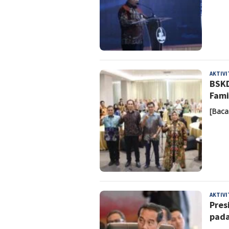
AKTIV
BSKD
Fami
[Baca
AKTIV
Pres
pada