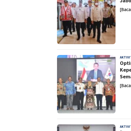
Jab
[Baca
AKTIV
Opti
Kepe
Sema
[Baca
AKTIV