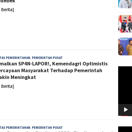
odebek
 Berita]
Admin
ITAS PEMERINTAHAN
,
PEMERINTAH PUSAT
malkan SP4N-LAPOR!, Kemendagri Optimistis
Pemuta
rcayaan Masyarakat Terhadap Pemerintah
Video
kin Meningkat
 Berita]
Admin
ITAS PEMERINTAHAN
,
PEMERINTAH PUSAT
Pemuta