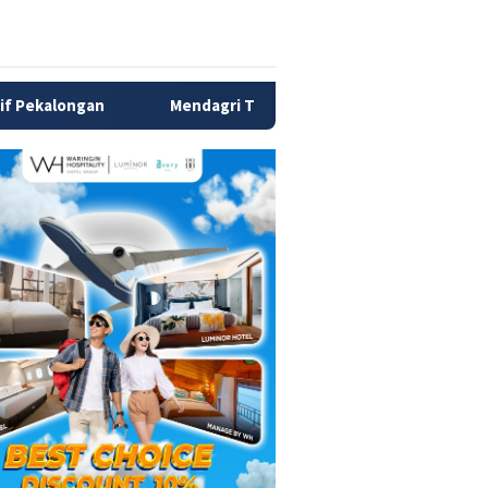
dagri Tito Siapkan Tiga Langkah Atasi Kesulitan Daerah Bayar G