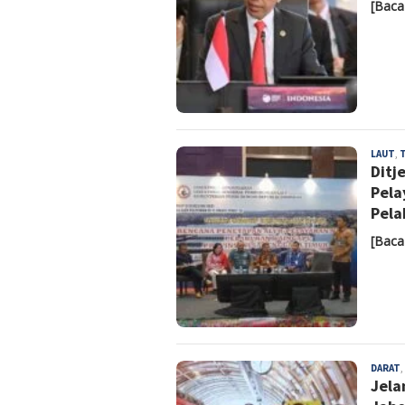
[Baca
LAUT
,
Ditj
Pela
Pela
[Baca
DARAT
,
Jela