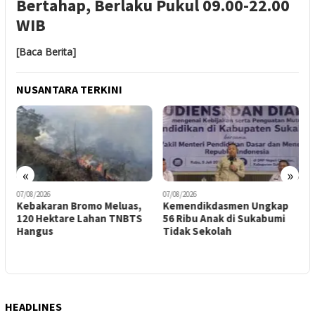
Bertahap, Berlaku Pukul 09.00-22.00
WIB
[Baca Berita]
NUSANTARA TERKINI
«
»
07/08/2026
07/08/2026
0
Kebakaran Bromo Meluas,
Kemendikdasmen Ungkap
P
120 Hektare Lahan TNBTS
56 Ribu Anak di Sukabumi
P
s
Hangus
Tidak Sekolah
d
P
HEADLINES