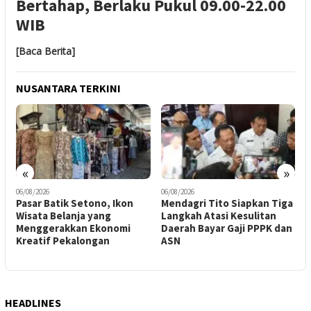
Bertahap, Berlaku Pukul 09.00-22.00
WIB
[Baca Berita]
NUSANTARA TERKINI
«
»
06/08/2026
06/08/2026
0
Pasar Batik Setono, Ikon
Mendagri Tito Siapkan Tiga
S
Wisata Belanja yang
Langkah Atasi Kesulitan
H
Menggerakkan Ekonomi
Daerah Bayar Gaji PPPK dan
P
Kreatif Pekalongan
ASN
2
h
HEADLINES