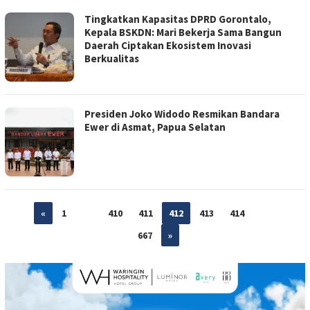
Tingkatkan Kapasitas DPRD Gorontalo,
Kepala BSKDN: Mari Bekerja Sama Bangun
Daerah Ciptakan Ekosistem Inovasi
Berkualitas
Presiden Joko Widodo Resmikan Bandara
Ewer di Asmat, Papua Selatan
«
1
…
410
411
412
413
414
…
667
»