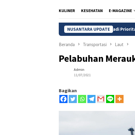
KULINER
KESEHATAN
E-MAGAZINE
ilayah 3T dan Kelompok Rentan Jadi Prioritas
NUSANTARA UPDATE
Pasar Ba
Beranda
Transportasi
Laut
Pelabuhan Merauk
Admin
11/07/2021
Bagikan