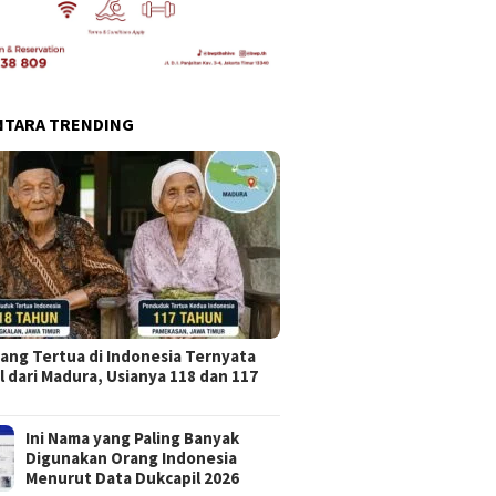
NTARA TRENDING
ang Tertua di Indonesia Ternyata
l dari Madura, Usianya 118 dan 117
Ini Nama yang Paling Banyak
Digunakan Orang Indonesia
Menurut Data Dukcapil 2026