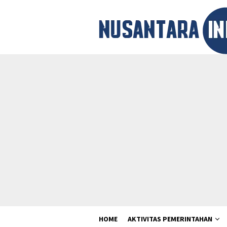
Loncat
ke
konten
HOME
AKTIVITAS PEMERINTAHAN