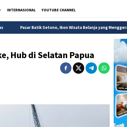
INTERNASIONAL
YOUTUBE CHANNEL
tik Setono, Ikon Wisata Belanja yang Menggerakkan Ekonomi Krea
e, Hub di Selatan Papua