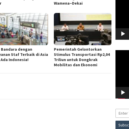
r
Wamena–Dekai
10 Bandara dengan
Pemerintah Gelontorkan
Pemuta
yanan Staf Terbaik di Asia
Stimulus Transportasi Rp2,04
Video
, Ada Indonesia!
Triliun untuk Dongkrak
Mobilitas dan Ekonomi