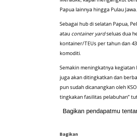
Papua lainnya hingga Pulau Jawa.
Sebagai hub di selatan Papua, 
atau
container yard
seluas dua he
kontainer/TEUs per tahun dan 43
komoditi.
Semakin meningkatnya kegiatan k
juga akan ditingkatkan dan be
pun sudah dicanangkan oleh KSOP
tingkakan fasilitas pelabuhan” tut
Bagikan pendapatmu tentang
Bagikan