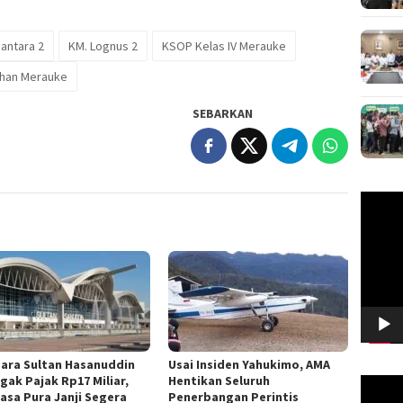
santara 2
KM. Lognus 2
KSOP Kelas IV Merauke
han Merauke
SEBARKAN
Pemuta
Video
ara Sultan Hasanuddin
Usai Insiden Yahukimo, AMA
gak Pajak Rp17 Miliar,
Hentikan Seluruh
Pemuta
asa Pura Janji Segera
Penerbangan Perintis
Video