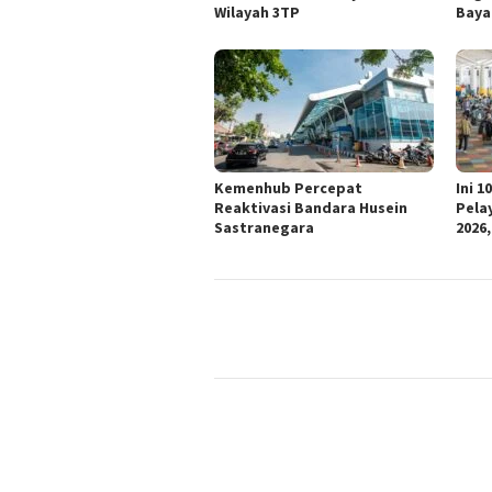
Wilayah 3TP
Baya
Kemenhub Percepat
Ini 
Reaktivasi Bandara Husein
Pela
Sastranegara
2026