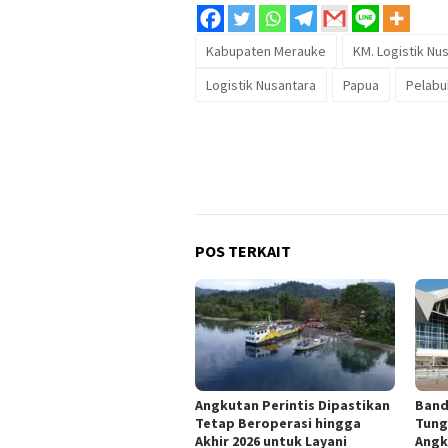
Kabupaten Merauke
KM. Logistik Nu
Logistik Nusantara
Papua
Pelabu
POS TERKAIT
Angkutan Perintis Dipastikan
Band
Tetap Beroperasi hingga
Tung
Akhir 2026 untuk Layani
Angk