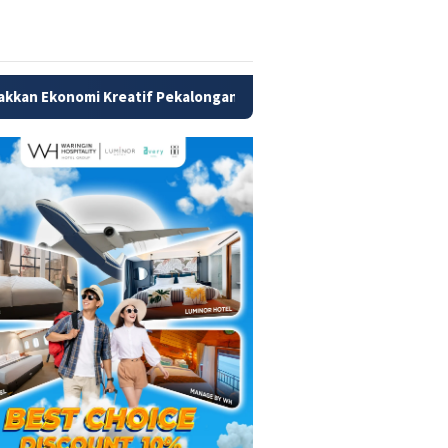
tif Pekalongan
Mendagri Tito Siapkan Tiga Langkah Atas