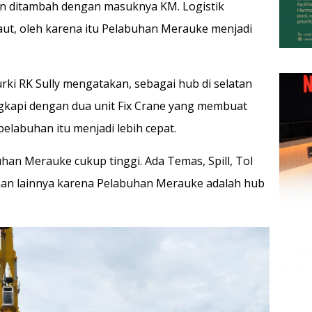
dan ditambah dengan masuknya KM. Logistik
aut, oleh karena itu Pelabuhan Merauke menjadi
ki RK Sully mengatakan, sebagai hub di selatan
gkapi dengan dua unit Fix Crane yang membuat
pelabuhan itu menjadi lebih cepat.
uhan Merauke cukup tinggi. Ada Temas, Spill, Tol
nan lainnya karena Pelabuhan Merauke adalah hub