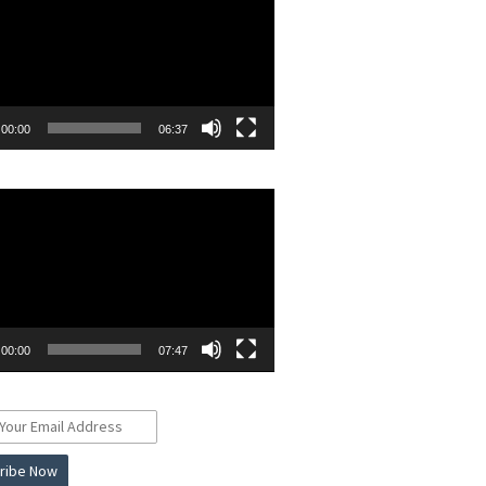
00:00
06:37
r
00:00
07:47