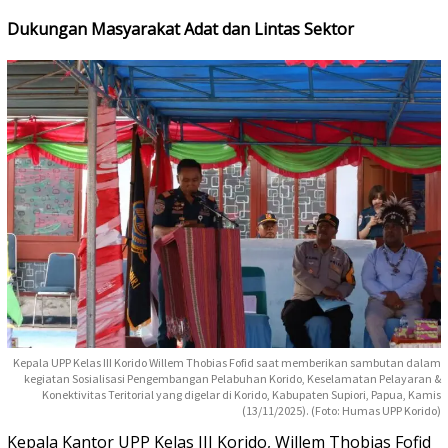
Dukungan Masyarakat Adat dan Lintas Sektor
Kepala UPP Kelas III Korido Willem Thobias Fofid saat memberikan sambutan dalam
kegiatan Sosialisasi Pengembangan Pelabuhan Korido, Keselamatan Pelayaran &
Konektivitas Teritorial yang digelar di Korido, Kabupaten Supiori, Papua, Kamis
(13/11/2025). (Foto: Humas UPP Korido)
Kepala Kantor UPP Kelas III Korido, Willem Thobias Fofid