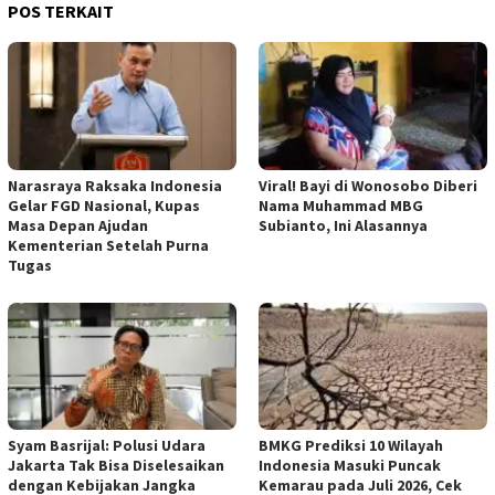
POS TERKAIT
Narasraya Raksaka Indonesia
Viral! Bayi di Wonosobo Diberi
Gelar FGD Nasional, Kupas
Nama Muhammad MBG
Masa Depan Ajudan
Subianto, Ini Alasannya
Kementerian Setelah Purna
Tugas
Syam Basrijal: Polusi Udara
BMKG Prediksi 10 Wilayah
Jakarta Tak Bisa Diselesaikan
Indonesia Masuki Puncak
dengan Kebijakan Jangka
Kemarau pada Juli 2026, Cek