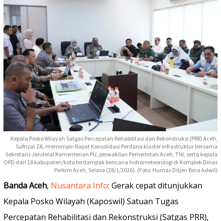
Kepala Posko Wilayah Satgas Percepatan Rehabilitasi dan Rekonstruksi (PRR) Aceh,
Safrizal ZA, memimpin Rapat Konsolidasi Perdana klaster infrastruktur bersama
Sekretaris Jenderal Kementerian PU, perwakilan Pemerintah Aceh, TNI, serta kepala
OPD dari 18 kabupaten/kota terdampak bencana hidrometeorologi di Komplek Dinas
Perkim Aceh, Selasa (28/1/2026). (Foto: Humas Ditjen Bina Adwil)
Banda Aceh
,
Nusantara Info
: Gerak cepat ditunjukkan
Kepala Posko Wilayah (Kaposwil) Satuan Tugas
Percepatan Rehabilitasi dan Rekonstruksi (Satgas PRR),