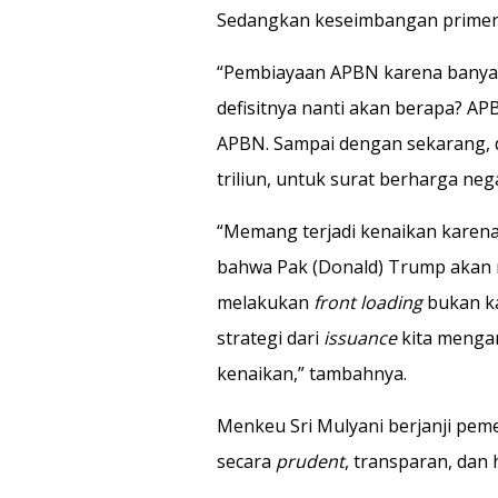
Sedangkan keseimbangan primer te
“Pembiayaan APBN karena banyak
defisitnya nanti akan berapa? AP
APBN. Sampai dengan sekarang, d
triliun, untuk surat berharga nega
“Memang terjadi kenaikan karena 
bahwa Pak (Donald) Trump aka
melakukan
front loading
bukan ka
strategi dari
issuance
kita mengan
kenaikan,” tambahnya.
Menkeu Sri Mulyani berjanji pe
secara
prudent
, transparan, dan h