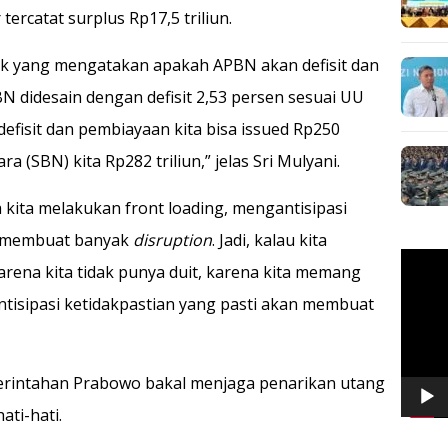
rcatat surplus Rp17,5 triliun.
 yang mengatakan apakah APBN akan defisit dan
BN didesain dengan defisit 2,53 persen sesuai UU
efisit dan pembiayaan kita bisa issued Rp250
ra (SBN) kita Rp282 triliun,” jelas Sri Mulyani.
kita melakukan front loading, mengantisipasi
n membuat banyak
disruption
. Jadi, kalau kita
Pemuta
rena kita tidak punya duit, karena kita memang
Video
tisipasi ketidakpastian yang pasti akan membuat
merintahan Prabowo bakal menjaga penarikan utang
ati-hati.