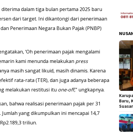
diterima dalam tiga bulan pertama 2025 baru
ersen dari target. Ini dikantongi dari penerimaan
iun dan Penerimaan Negara Bukan Pajak (PNBP)
NUSA
engatakan, ‘Oh penerimaan pajak mengalami
a kemarin kami menunda melakukan
press
ya masih sangat likuid, masih dinamis. Karena
fektif rata-rata (TER), dan juga adanya beberapa
g melakukan restitusi itu
one-off
,” ungkapnya.
Karupa
Baru, 
kan, bahwa realisasi penerimaan pajak per 31
Suasa
n. Jumlah yang dikumpulkan ini mencapai 14,7
p2.189,3 triliun.