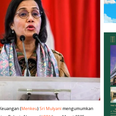
 Keuangan (
Menkeu
)
Sri Mulyani
mengumumkan