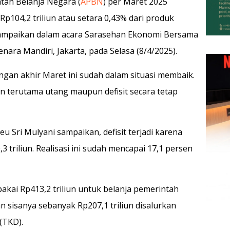
tan Belanja Negara (
APBN
) per Maret 2025
Rp104,2 triliun atau setara 0,43% dari produk
a sampaikan dalam acara Sarasehan Ekonomi Bersama
nara Mandiri, Jakarta, pada Selasa (8/4/2025).
ngan akhir Maret ini sudah dalam situasi membaik.
n terutama utang maupun defisit secara tetap
Sri Mulyani sampaikan, defisit terjadi karena
triliun. Realisasi ini sudah mencapai 17,1 persen
ipakai Rp413,2 triliun untuk belanja pemerintah
n sisanya sebanyak Rp207,1 triliun disalurkan
(TKD).