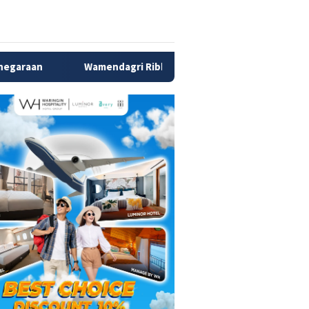
dagri Ribka Minta Pemda di Tanah Papua Segera Tuntaskan Peny