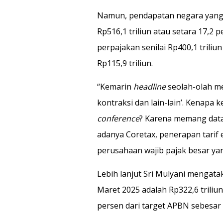
Namun, pendapatan negara yang 
Rp516,1 triliun atau setara 17,2 p
perpajakan senilai Rp400,1 tril
Rp115,9 triliun.
“Kemarin
headline
seolah-olah m
kontraksi dan lain-lain’. Kenap
conference
? Karena memang datan
adanya Coretax, penerapan tarif e
perusahaan wajib pajak besar yan
Lebih lanjut Sri Mulyani mengata
Maret 2025 adalah Rp322,6 triliu
persen dari target APBN sebesar R