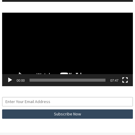
Pemutar
Video
00:00
07:47