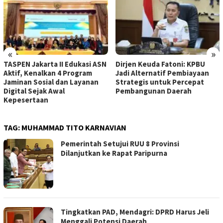
«
»
a II Edukasi ASN
Dirjen Keuda Fatoni: KPBU
Dirjen Keuda 
an 4 Program
Jadi Alternatif Pembiayaan
Perlu Optimal
l dan Layanan
Strategis untuk Percepat
Pembangunan 
Awal
Pembangunan Daerah
TAG:
MUHAMMAD TITO KARNAVIAN
Pemerintah Setujui RUU 8 Provinsi
Dilanjutkan ke Rapat Paripurna
Tingkatkan PAD, Mendagri: DPRD Harus Jeli
Menggali Potensi Daerah