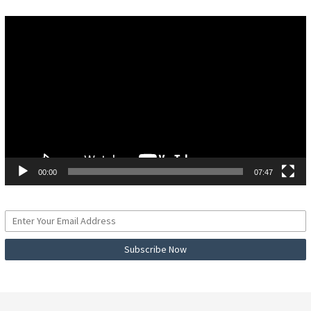
Pemutar
Video
00:00
07:47