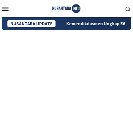
Loncat
Menu
ke
Mobile
konten
TNBTS Hangus
NUSANTARA UPDATE
Kemendikdasmen Ungkap 56 Ribu Anak di S