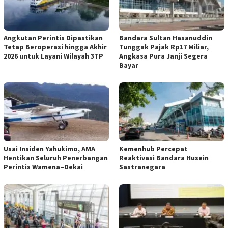
Angkutan Perintis Dipastikan
Bandara Sultan Hasanuddin
Tetap Beroperasi hingga Akhir
Tunggak Pajak Rp17 Miliar,
2026 untuk Layani Wilayah 3TP
Angkasa Pura Janji Segera
Bayar
Usai Insiden Yahukimo, AMA
Kemenhub Percepat
Hentikan Seluruh Penerbangan
Reaktivasi Bandara Husein
Perintis Wamena–Dekai
Sastranegara