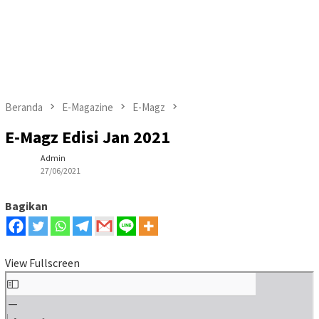
Beranda
E-Magazine
E-Magz
E-Magz Edisi Jan 2021
Admin
27/06/2021
Bagikan
View Fullscreen
Skip
to
PDF