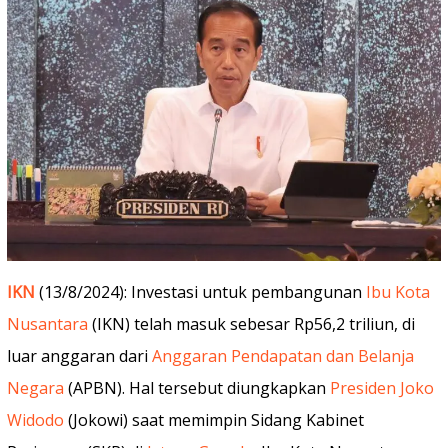
IKN
(13/8/2024): Investasi untuk pembangunan
Ibu Kota
Nusantara
(IKN) telah masuk sebesar Rp56,2 triliun, di
luar anggaran dari
Anggaran Pendapatan dan Belanja
Negara
(APBN). Hal tersebut diungkapkan
Presiden Joko
Widodo
(Jokowi) saat memimpin Sidang Kabinet