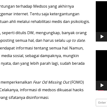
Pemuta
antungan terhadap Medsos yang akhirnya
Video
gemar internet. Tentu saja ketergantungan
uan ahli melalui rehabilitasi medis dan psikologis.
 seperti ditulis DW, mengungkap, banyak orang
mposting semua hal, dan harus selalu
up to date
.
 mendapat informasi tentang semua hal. Namun,
Pemuta
 media sosial, sebagai dampaknya, mungkin
Video
nyata, dan yang lebih parah lagi, sudah berada
ah memperkenalkan
Fear Od Missing Out
(FOMO)
 Celakanya, informasi di medsos dikuasai haoks
yang sifatanya disinformasi.