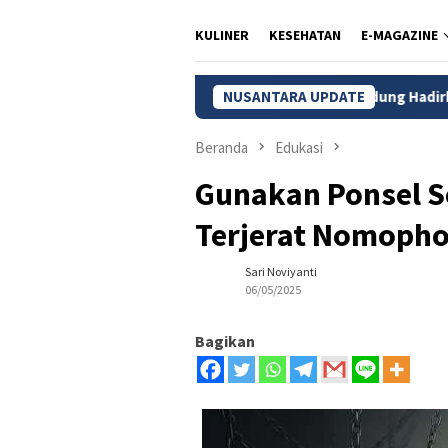
KULINER
KESEHATAN
E-MAGAZINE
ss-Belresort Dago Heritage Bandung Hadirkan Promo Merdeka Es
NUSANTARA UPDATE
Beranda
Edukasi
Gunakan Ponsel S
Terjerat Nomopho
Sari Noviyanti
06/05/2025
Bagikan