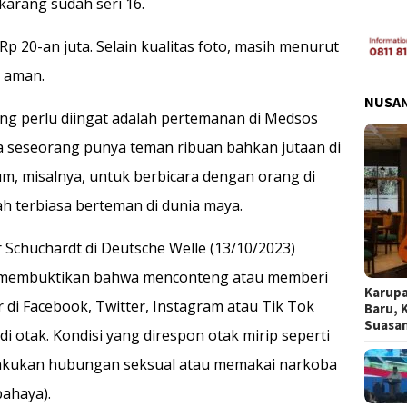
karang sudah seri 16.
 Rp 20-an juta. Selain kualitas foto, masih menurut
a aman.
NUSA
ng perlu diingat adalah pertemanan di Medsos
ja seseorang punya teman ribuan bahkan jutaan di
m, misalnya, untuk berbicara dengan orang di
h terbiasa berteman di dunia maya.
r Schuchardt di Deutsche Welle (13/10/2023)
k membuktikan bahwa menconteng atau memberi
Karupa
 di Facebook, Twitter, Instagram atau Tik Tok
Baru, 
Suasa
i otak. Kondisi yang direspon otak mirip seperti
akukan hubungan seksual atau memakai narkoba
ahaya).