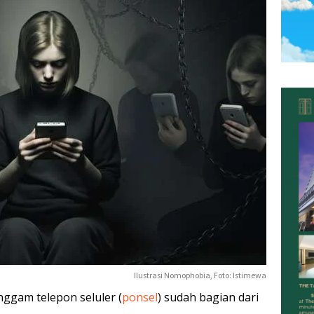
Ilustrasi Nomophobia, Foto: Istimewa
ggam telepon seluler (
ponsel
) sudah bagian dari