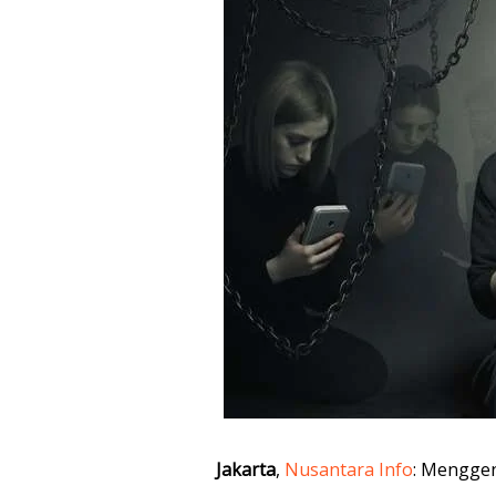
Jakarta
,
Nusantara Info
: Menggen