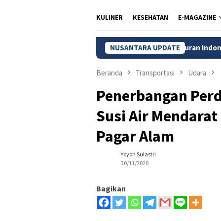
KULINER
KESEHATAN
E-MAGAZINE
BPS: Pengangguran Indonesia Turun Jadi 7,22 Juta
NUSANTARA UPDATE
Beranda
Transportasi
Udara
Penerbangan Perd
Susi Air Mendarat
Pagar Alam
Yoyoh Sulastri
30/11/2020
Bagikan