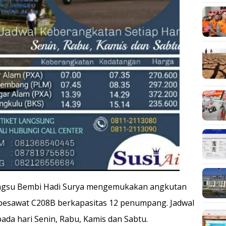
ungsu Bembi Hadi Surya mengemukakan angkutan
 pesawat C208B berkapasitas 12 penumpang. Jadwal
da hari Senin, Rabu, Kamis dan Sabtu.