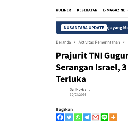
KULINER
KESEHATAN
E-MAGAZINE
ar Batik Setono, Ikon Wisata Belanja yang Menggerakkan Ekonom
NUSANTARA UPDATE
Beranda
Aktivitas Pemerintahan
Prajurit TNI Gugu
Serangan Israel, 
Terluka
Sari Noviyanti
30/03/2026
Bagikan