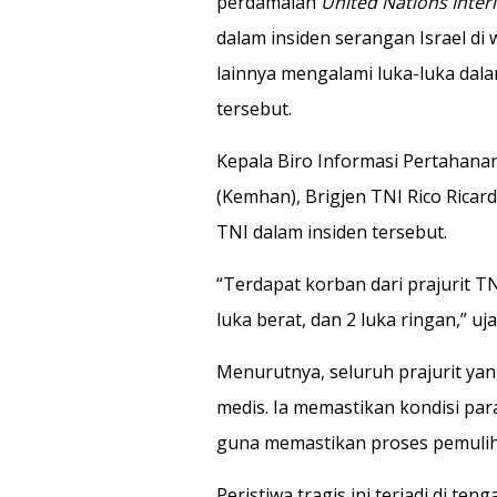
perdamaian
United Nations Inter
dalam insiden serangan Israel di w
lainnya mengalami luka-luka dalam
tersebut.
Kepala Biro Informasi Pertahana
(Kemhan), Brigjen TNI Rico Ricar
TNI dalam insiden tersebut.
“Terdapat korban dari prajurit TN
luka berat, dan 2 luka ringan,” uja
Menurutnya, seluruh prajurit y
medis. Ia memastikan kondisi par
guna memastikan proses pemuliha
Peristiwa tragis ini terjadi di te