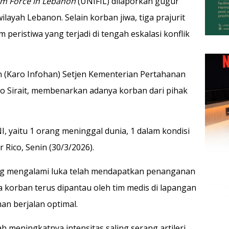
im Force in Lebanon
(UNIFIL) dilaporkan gugur
ilayah Lebanon. Selain korban jiwa, tiga prajurit
 peristiwa yang terjadi di tengah eskalasi konflik
n (Karo Infohan) Setjen Kementerian Pertahanan
do Sirait, membenarkan adanya korban dari pihak
I, yaitu 1 orang meninggal dunia, 1 dalam kondisi
r Rico, Senin (30/3/2026).
ang mengalami luka telah mendapatkan penanganan
a korban terus dipantau oleh tim medis di lapangan
n berjalan optimal.
ngah meningkatnya intensitas saling serang artileri