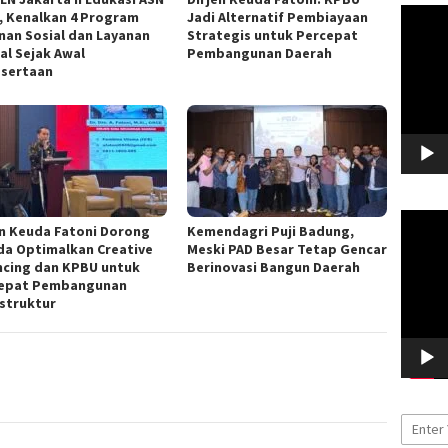
Pemuta
f, Kenalkan 4 Program
Jadi Alternatif Pembiayaan
Video
nan Sosial dan Layanan
Strategis untuk Percepat
al Sejak Awal
Pembangunan Daerah
sertaan
Pemuta
en Keuda Fatoni Dorong
Kemendagri Puji Badung,
Video
a Optimalkan Creative
Meski PAD Besar Tetap Gencar
ncing dan KPBU untuk
Berinovasi Bangun Daerah
epat Pembangunan
astruktur