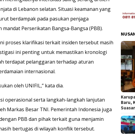
njata di Lebanon selatan. Situasi keamanan yang
urut berdampak pada pasukan penjaga
h mandat Perserikatan Bangsa-Bangsa (PBB).
NUSA
 proses klarifikasi terkait insiden tersebut masih
estigasi ini penting untuk memastikan kronologi
ah terdapat pelanggaran terhadap aturan
rdamaian internasional.
kukan oleh UNIFIL,” kata dia.
Karupa
si operasional serta langkah-langkah lanjutan
Baru, 
Suasa
leh Markas Besar TNI. Pemerintah Indonesia juga
 dengan PBB dan pihak terkait guna menjamin
sih bertugas di wilayah konflik tersebut.