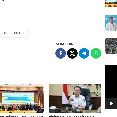
TNI
UNIFILL
SEBARKAN
Pemuta
Video
EN Jakarta II Edukasi ASN
Dirjen Keuda Fatoni: KPBU