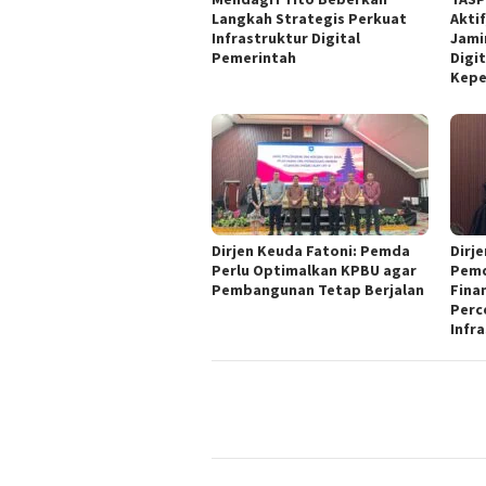
Langkah Strategis Perkuat
Akti
Infrastruktur Digital
Jami
Pemerintah
Digit
Kepe
Dirjen Keuda Fatoni: Pemda
Dirj
Perlu Optimalkan KPBU agar
Pemd
Pembangunan Tetap Berjalan
Fina
Perc
Infr