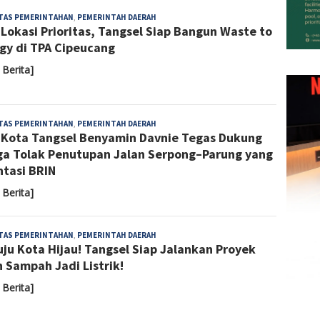
Sari
ITAS PEMERINTAHAN
,
PEMERINTAH DAERAH
 Lokasi Prioritas, Tangsel Siap Bangun Waste to
Noviyanti
gy di TPA Cipeucang
 Berita]
Almaida
ITAS PEMERINTAHAN
,
PEMERINTAH DAERAH
 Kota Tangsel Benyamin Davnie Tegas Dukung
a Tolak Penutupan Jalan Serpong–Parung yang
ntasi BRIN
 Berita]
Almaida
ITAS PEMERINTAHAN
,
PEMERINTAH DAERAH
ju Kota Hijau! Tangsel Siap Jalankan Proyek
 Sampah Jadi Listrik!
 Berita]