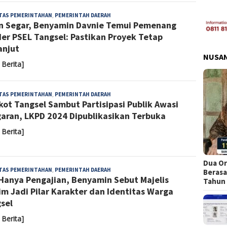
Sari
ITAS PEMERINTAHAN
,
PEMERINTAH DAERAH
n Segar, Benyamin Davnie Temui Pemenang
Noviyanti
er PSEL Tangsel: Pastikan Proyek Tetap
anjut
NUSA
 Berita]
Almaida
ITAS PEMERINTAHAN
,
PEMERINTAH DAERAH
ot Tangsel Sambut Partisipasi Publik Awasi
aran, LKPD 2024 Dipublikasikan Terbuka
 Berita]
Dua Or
Almaida
ITAS PEMERINTAHAN
,
PEMERINTAH DAERAH
Berasa
Hanya Pengajian, Benyamin Sebut Majelis
Tahun
im Jadi Pilar Karakter dan Identitas Warga
sel
 Berita]