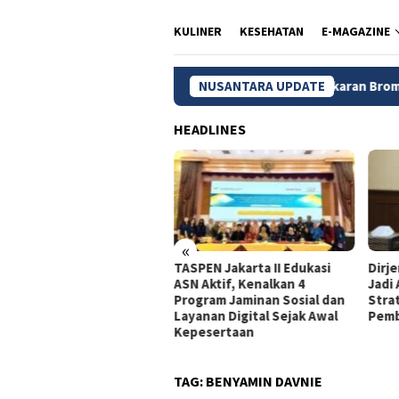
KULINER
KESEHATAN
E-MAGAZINE
Kebakaran Bromo Meluas, 120 H
NUSANTARA UPDATE
HEADLINES
«
dagri Tito Beberkan
TASPEN Jakarta II Edukasi
Dirj
gkah Strategis Perkuat
ASN Aktif, Kenalkan 4
Jadi
rastruktur Digital
Program Jaminan Sosial dan
Stra
merintah
Layanan Digital Sejak Awal
Pemb
Kepesertaan
TAG:
BENYAMIN DAVNIE