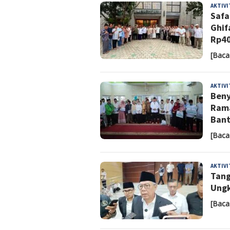
AKTIV
Safa
Ghif
Rp40
[Baca
AKTIV
Beny
Rama
Ban
[Baca
AKTIV
Tang
Ungk
[Baca