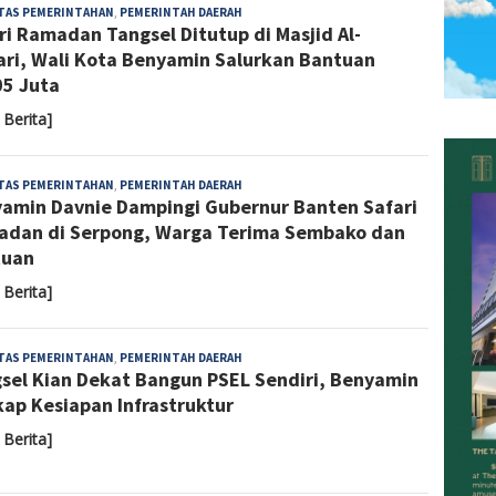
Yoyoh
ITAS PEMERINTAHAN
,
PEMERINTAH DAERAH
ri Ramadan Tangsel Ditutup di Masjid Al-
Sulastri
ari, Wali Kota Benyamin Salurkan Bantuan
5 Juta
 Berita]
Almaida
ITAS PEMERINTAHAN
,
PEMERINTAH DAERAH
amin Davnie Dampingi Gubernur Banten Safari
dan di Serpong, Warga Terima Sembako dan
tuan
 Berita]
Sari
ITAS PEMERINTAHAN
,
PEMERINTAH DAERAH
sel Kian Dekat Bangun PSEL Sendiri, Benyamin
Noviyanti
ap Kesiapan Infrastruktur
 Berita]