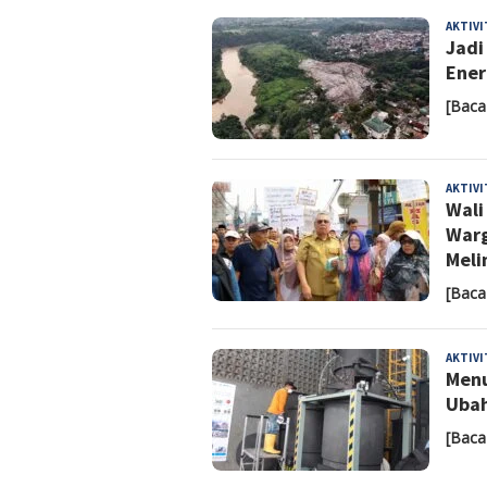
AKTIV
Jadi
Ener
[Baca
AKTIV
Wali
Warg
Meli
[Baca
AKTIV
Menu
Ubah
[Baca