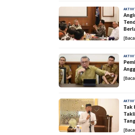
AKTIV
Angi
Tend
Berl
[Baca
AKTIV
Pemk
Angg
[Baca
AKTIV
Tak 
Takl
Tang
[Baca