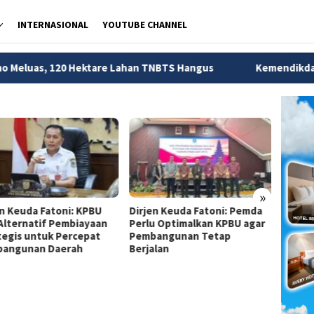
INTERNASIONAL
YOUTUBE CHANNEL
ektare Lahan TNBTS Hangus
Kemendikdasmen Ungkap 56 R
»
en Keuda Fatoni: KPBU
Dirjen Keuda Fatoni: Pemda
Dirjen
 Alternatif Pembiayaan
Perlu Optimalkan KPBU agar
Pemda
tegis untuk Percepat
Pembangunan Tetap
Financ
angunan Daerah
Berjalan
Perce
Infras